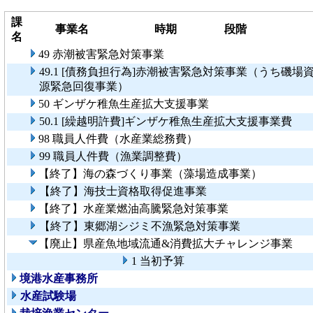
課
事業名
時期
段階
名
49 赤潮被害緊急対策事業
49.1 [債務負担行為]赤潮被害緊急対策事業（うち磯場
源緊急回復事業）
50 ギンザケ稚魚生産拡大支援事業
50.1 [繰越明許費]ギンザケ稚魚生産拡大支援事業費
98 職員人件費（水産業総務費）
99 職員人件費（漁業調整費）
【終了】海の森づくり事業（藻場造成事業）
【終了】海技士資格取得促進事業
【終了】水産業燃油高騰緊急対策事業
【終了】東郷湖シジミ不漁緊急対策事業
【廃止】県産魚地域流通&消費拡大チャレンジ事業
1 当初予算
境港水産事務所
水産試験場