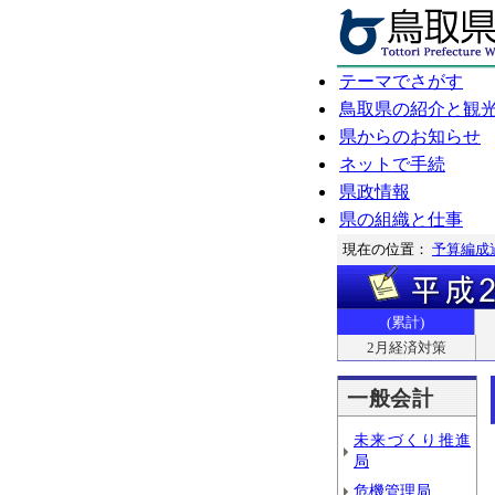
テーマでさがす
鳥取県の紹介と観
県からのお知らせ
ネットで手続
県政情報
県の組織と仕事
現在の位置：
予算編成
(累計)
2月経済対策
一般会計
未来づくり推進
局
危機管理局