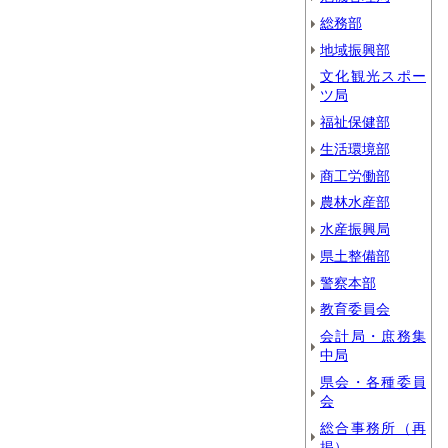
総務部
地域振興部
文化観光スポー
ツ局
福祉保健部
生活環境部
商工労働部
農林水産部
水産振興局
県土整備部
警察本部
教育委員会
会計局・庶務集
中局
県会・各種委員
会
総合事務所（再
掲）