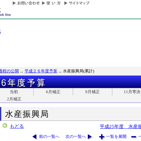
光
過程の公開
平成２６年度予算
水産振興局(累計)
当初
6月補正
9月補正
11月専決
2月補正
水産振興局
もどる
平成25年度 水産
前の一覧へ
次の一覧へ
一覧を展開