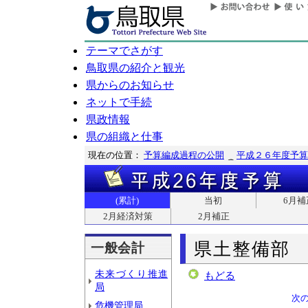
テーマでさがす
鳥取県の紹介と観光
県からのお知らせ
ネットで手続
県政情報
県の組織と仕事
現在の位置：
予算編成過程の公開
平成２６年度予算
(累計)
当初
6月補
2月経済対策
2月補正
県土整備部
一般会計
未来づくり推進
もどる
局
次
危機管理局