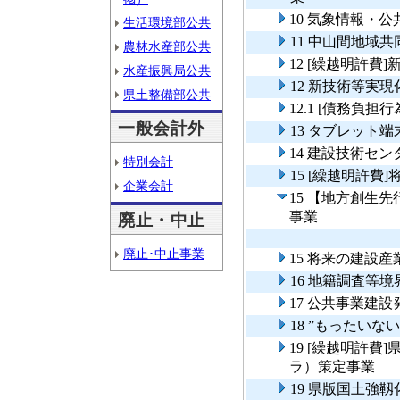
10 気象情報・
生活環境部公共
11 中山間地域
農林水産部公共
12 [繰越明許
水産振興局公共
12 新技術等実
県土整備部公共
12.1 [債務負
一般会計外
13 タブレット
14 建設技術セ
特別会計
15 [繰越明許
企業会計
15 【地方創生
事業
廃止・中止
廃止･中止事業
15 将来の建設
16 地籍調査等
17 公共事業建
18 ”もったい
19 [繰越明許
ラ）策定事業
19 県版国土強