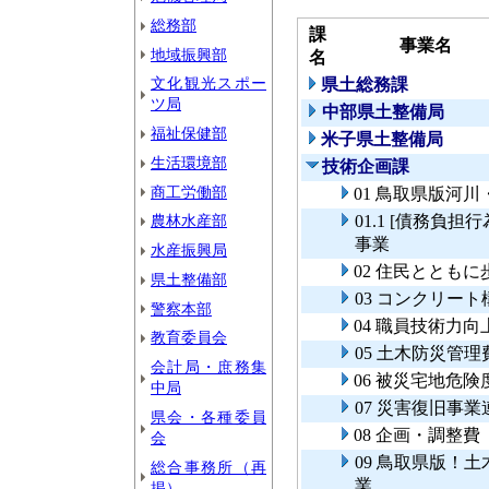
総務部
課
事業名
地域振興部
名
文化観光スポー
県土総務課
ツ局
中部県土整備局
福祉保健部
米子県土整備局
生活環境部
技術企画課
商工労働部
01 鳥取県版河
農林水産部
01.1 [債務負
事業
水産振興局
02 住民ととも
県土整備部
03 コンクリー
警察本部
04 職員技術力
教育委員会
05 土木防災管理
会計局・庶務集
06 被災宅地危
中局
07 災害復旧事
県会・各種委員
08 企画・調整費
会
09 鳥取県版！
総合事務所（再
業
掲）