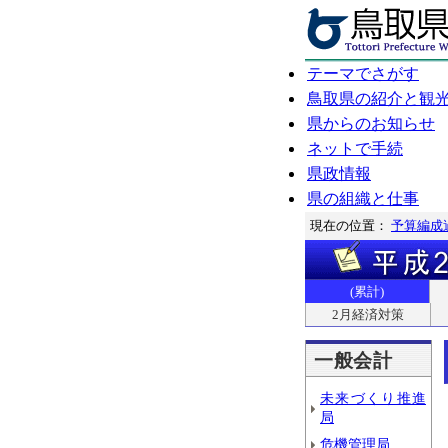
テーマでさがす
鳥取県の紹介と観
県からのお知らせ
ネットで手続
県政情報
県の組織と仕事
現在の位置：
予算編成
(累計)
2月経済対策
一般会計
未来づくり推進
局
危機管理局