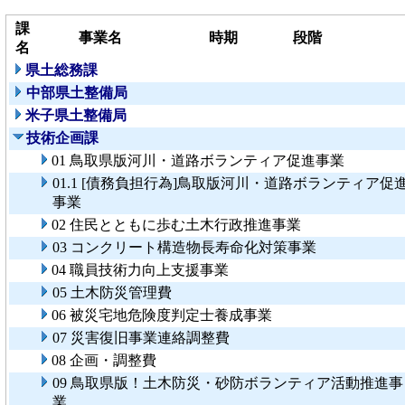
課
事業名
時期
段階
名
県土総務課
中部県土整備局
米子県土整備局
技術企画課
01 鳥取県版河川・道路ボランティア促進事業
01.1 [債務負担行為]鳥取版河川・道路ボランティア促
事業
02 住民とともに歩む土木行政推進事業
03 コンクリート構造物長寿命化対策事業
04 職員技術力向上支援事業
05 土木防災管理費
06 被災宅地危険度判定士養成事業
07 災害復旧事業連絡調整費
08 企画・調整費
09 鳥取県版！土木防災・砂防ボランティア活動推進事
業