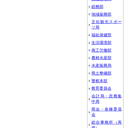
総務部
地域振興部
文化観光スポー
ツ局
福祉保健部
生活環境部
商工労働部
農林水産部
水産振興局
県土整備部
警察本部
教育委員会
会計局・庶務集
中局
県会・各種委員
会
総合事務所（再
掲）