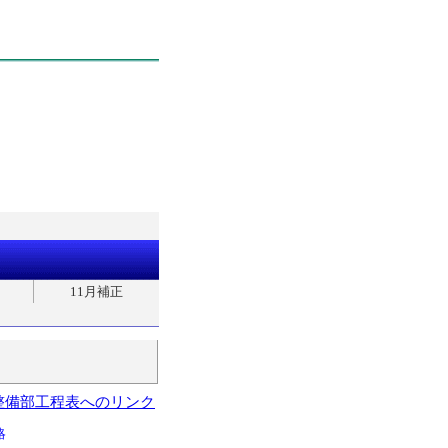
11月補正
整備部工程表へのリンク
略