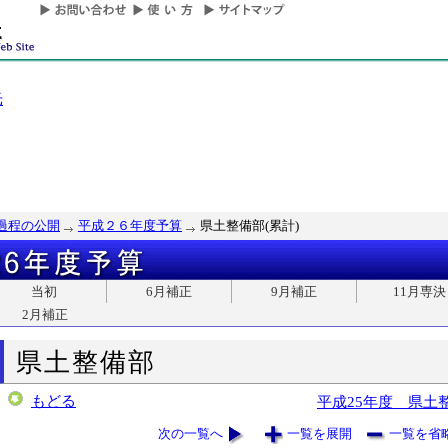
光
過程の公開
平成２６年度予算
県土整備部(累計)
当初
6月補正
9月補正
11月専決
2月補正
県土整備部
もどる
平成25年度 県土
次の一覧へ
一覧を展開
一覧を省