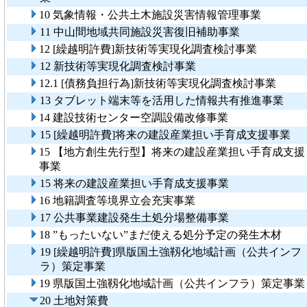
10 気象情報・公共土木施設災害情報管理事業
11 中山間地域共同施設災害復旧補助事業
12 [繰越明許費]新技術等実現化調査検討事業
12 新技術等実現化調査検討事業
12.1 [債務負担行為]新技術等実現化調査検討事業
13 タブレット端末等を活用した情報共有推進事業
14 建設技術センター空調設備改修事業
15 [繰越明許費]将来の建設産業担い手育成支援事業
15 【地方創生先行型】将来の建設産業担い手育成支援
事業
15 将来の建設産業担い手育成支援事業
16 地籍調査等境界立会充実事業
17 公共事業建設発生土処分場整備事業
18 ”もったいない”まだ使える処分予定の発生木材
19 [繰越明許費]県版国土強靱化地域計画（公共インフ
ラ）策定事業
19 県版国土強靱化地域計画（公共インフラ）策定事業
20 土地対策費