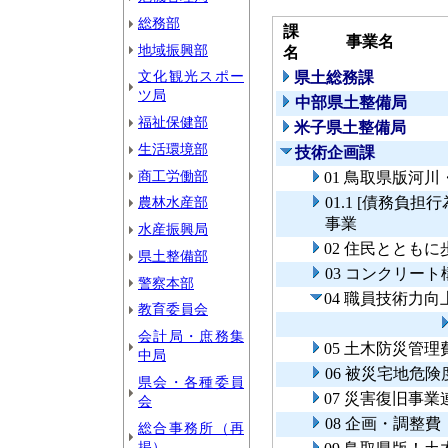
総務部
課
事業名
地域振興部
名
文化観光スポー
県土総務課
ツ局
中部県土整備局
福祉保健部
米子県土整備局
生活環境部
技術企画課
商工労働部
01 鳥取県版河
農林水産部
01.1 [債務負
事業
水産振興局
02 住民ととも
県土整備部
03 コンクリー
警察本部
04 職員技術力
教育委員会
会計局・庶務集
05 土木防災管理
中局
06 被災宅地危
県会・各種委員
07 災害復旧事
会
08 企画・調整費
総合事務所（再
掲）