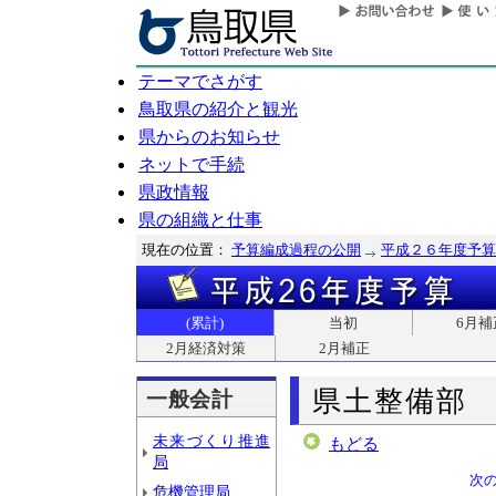
テーマでさがす
鳥取県の紹介と観光
県からのお知らせ
ネットで手続
県政情報
県の組織と仕事
現在の位置：
予算編成過程の公開
平成２６年度予算
(累計)
当初
6月補
2月経済対策
2月補正
県土整備部
一般会計
未来づくり推進
もどる
局
次
危機管理局