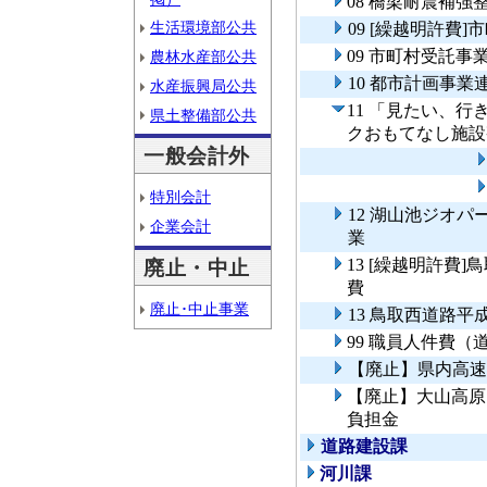
08 橋梁耐震補強
生活環境部公共
09 [繰越明許費
09 市町村受託事
農林水産部公共
10 都市計画事業
水産振興局公共
11 「見たい、
県土整備部公共
クおもてなし施設
一般会計外
特別会計
12 湖山池ジオ
企業会計
業
13 [繰越明許費
廃止・中止
費
廃止･中止事業
13 鳥取西道路平
99 職員人件費
【廃止】県内高速
【廃止】大山高原
負担金
道路建設課
河川課