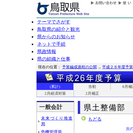
テーマでさがす
鳥取県の紹介と観光
県からのお知らせ
ネットで手続
県政情報
県の組織と仕事
現在の位置：
予算編成過程の公開
平成２６年度予算
(累計)
当初
6月補
2月経済対策
2月補正
県土整備部
一般会計
未来づくり推進
もどる
局
次
危機管理局