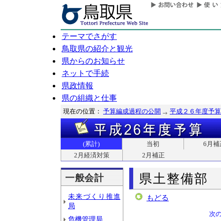
テーマでさがす
鳥取県の紹介と観光
県からのお知らせ
ネットで手続
県政情報
県の組織と仕事
現在の位置：
予算編成過程の公開
平成２６年度予算
(累計)
当初
6月補
2月経済対策
2月補正
県土整備部
一般会計
未来づくり推進
もどる
局
次
危機管理局