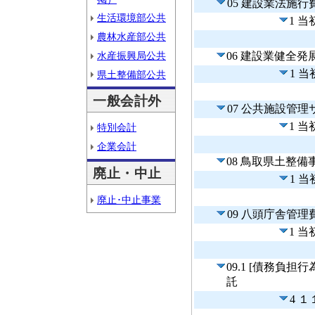
05 建設業法施行
生活環境部公共
1 
農林水産部公共
水産振興局公共
06 建設業健全発
1 
県土整備部公共
一般会計外
07 公共施設管
1 
特別会計
企業会計
08 鳥取県土整
廃止・中止
1 
廃止･中止事業
09 八頭庁舎管理
1 
09.1 [債務負
託
4 