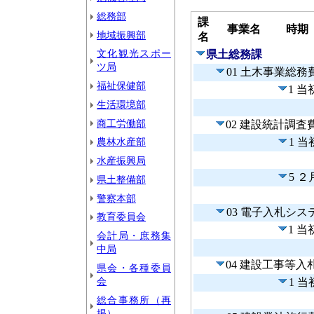
総務部
課
事業名
時期
地域振興部
名
文化観光スポー
県土総務課
ツ局
01 土木事業総務
福祉保健部
1 
生活環境部
商工労働部
02 建設統計調査
農林水産部
1 
水産振興局
5 
県土整備部
警察本部
03 電子入札シ
教育委員会
1 
会計局・庶務集
中局
04 建設工事等
県会・各種委員
会
1 
総合事務所（再
掲）