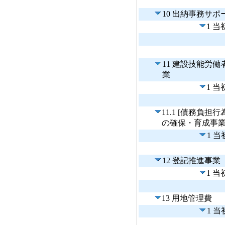
10 出納事務サポ
1 
11 建設技能労
業
1 
11.1 [債務負
の確保・育成事
1 
12 登記推進事業
1 
13 用地管理費
1 