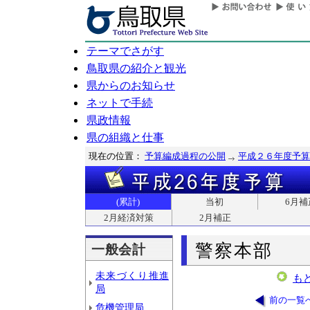
テーマでさがす
鳥取県の紹介と観光
県からのお知らせ
ネットで手続
県政情報
県の組織と仕事
現在の位置：
予算編成過程の公開
平成２６年度予算
(累計)
当初
6月補
2月経済対策
2月補正
警察本部
一般会計
未来づくり推進
も
局
前の一覧
危機管理局