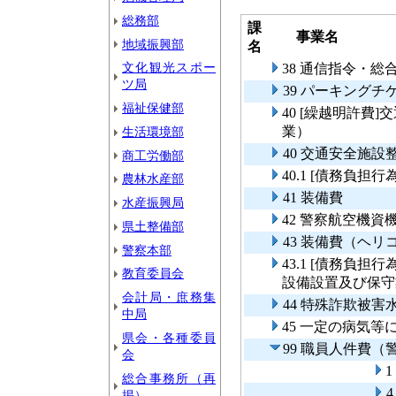
総務部
課
事業名
地域振興部
名
文化観光スポー
38 通信指令・
ツ局
39 パーキング
福祉保健部
40 [繰越明許費
業）
生活環境部
40 交通安全施
商工労働部
40.1 [債務負
農林水産部
41 装備費
水産振興局
42 警察航空機資
県土整備部
43 装備費（ヘ
警察本部
43.1 [債務負
教育委員会
設備設置及び保守
会計局・庶務集
44 特殊詐欺被
中局
45 一定の病気
県会・各種委員
99 職員人件費（
会
総合事務所（再
掲）