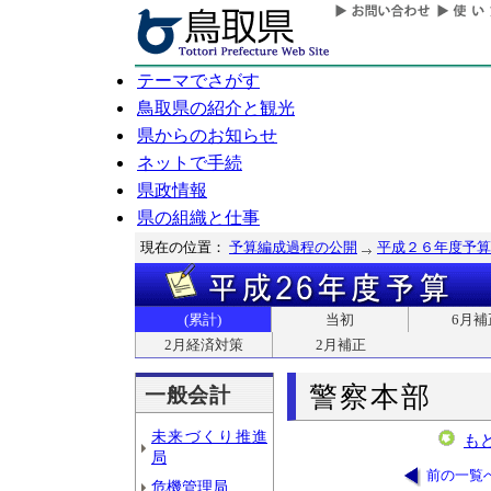
テーマでさがす
鳥取県の紹介と観光
県からのお知らせ
ネットで手続
県政情報
県の組織と仕事
現在の位置：
予算編成過程の公開
平成２６年度予算
(累計)
当初
6月補
2月経済対策
2月補正
警察本部
一般会計
未来づくり推進
も
局
前の一覧
危機管理局