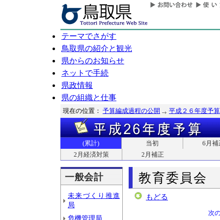
テーマでさがす
鳥取県の紹介と観光
県からのお知らせ
ネットで手続
県政情報
県の組織と仕事
現在の位置：
予算編成過程の公開
平成２６年度予算
(累計)
当初
6月補
2月経済対策
2月補正
教育委員会
一般会計
未来づくり推進
もどる
局
次
危機管理局