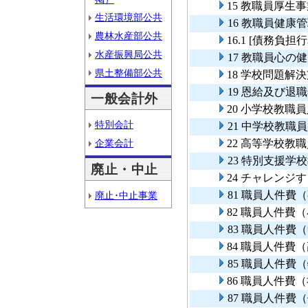
15 教職員厚生
生活環境部公共
16 教職員健康
農林水産部公共
16.1 [債務負
水産振興局公共
17 教職員心の
県土整備部公共
18 学校問題解
19 恩給及び退
一般会計外
20 小学校教職
特別会計
21 中学校教職
企業会計
22 高等学校教
23 特別支援学
廃止・中止
24 チャレン
81 職員人件費
廃止･中止事業
82 職員人件費
83 職員人件費
84 職員人件費
85 職員人件費
86 職員人件費
87 職員人件費