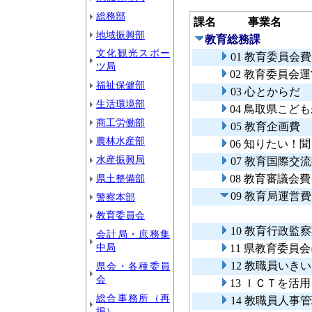
総務部
課名
事業名
地域振興部
教育総務課
文化観光スポー
01 教育委員会費
ツ局
02 教育委員会
福祉保健部
03 心とからだ
生活環境部
04 鳥取県こど
商工労働部
05 教育企画費
農林水産部
06 知りたい
水産振興局
07 教育国際交
県土整備部
08 教育審議会費
09 教育局運営費
警察本部
教育委員会
10 教育行政監
会計局・庶務集
中局
11 県教育委
12 教職員い
県会・各種委員
会
13 ＩＣＴを
総合事務所（再
14 教職員人事
掲）