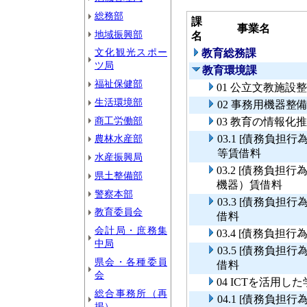
総務部
課
事業名
地域振興部
名
文化観光スポー
教育総務課
ツ局
教育環境課
福祉保健部
01 公立文教施設
生活環境部
02 事務用機器整
商工労働部
03 教育の情報化
農林水産部
03.1 [債務負
等賃借料
水産振興局
03.2 [債務負
県土整備部
機器）賃借料
警察本部
03.3 [債務負
教育委員会
借料
会計局・庶務集
03.4 [債務負
中局
03.5 [債務負
県会・各種委員
借料
会
04 ICTを活用
総合事務所（再
04.1 [債務負担
掲）