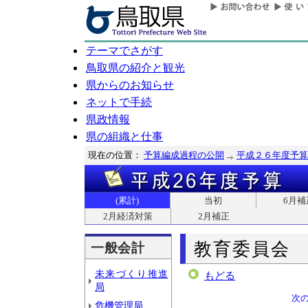
テーマでさがす
鳥取県の紹介と観光
県からのお知らせ
ネットで手続
県政情報
県の組織と仕事
現在の位置：
予算編成過程の公開
平成２６年度予算
(累計)
当初
6月補
2月経済対策
2月補正
教育委員会
一般会計
未来づくり推進
もどる
局
次
危機管理局