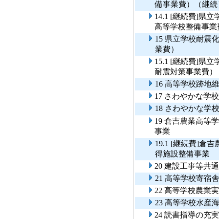
備事業費）（継続
14.1 [継続費
高等学校整備事業
15 県立学校耐
業費）
15.1 [継続費
耐震対策事業費）
16 高等学校跡地
17 さわやかな学
18 さわやかな
19 倉吉農業高
事業
19.1 [継続費
得施設整備事業
20 建設工事等共
21 高等学校寄宿
22 高等学校農業
23 高等学校水産
24 読書指導の充