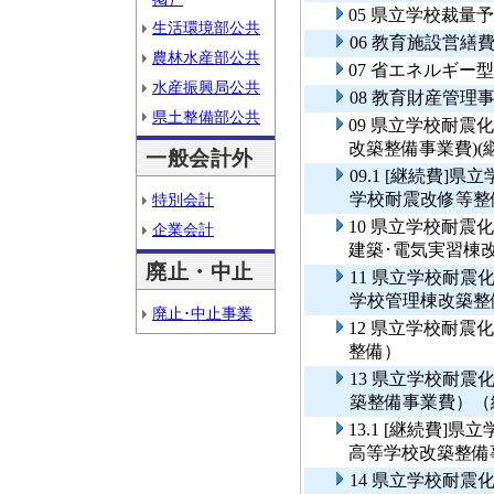
05 県立学校裁
生活環境部公共
06 教育施設営繕
農林水産部公共
07 省エネルギー
水産振興局公共
08 教育財産管理
県土整備部公共
09 県立学校耐震
改築整備事業費)(
一般会計外
09.1 [継続費
学校耐震改修等整備
特別会計
10 県立学校耐
企業会計
建築･電気実習棟
廃止・中止
11 県立学校耐
学校管理棟改築整
廃止･中止事業
12 県立学校耐
整備）
13 県立学校耐
築整備事業費）（
13.1 [継続費
高等学校改築整備
14 県立学校耐