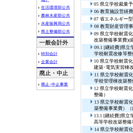
05 県立学校裁
生活環境部公共
06 教育施設営繕
農林水産部公共
07 省エネルギー
水産振興局公共
08 教育財産管理
県土整備部公共
09 県立学校耐震
改築整備事業費)(
一般会計外
09.1 [継続費
学校耐震改修等整備
特別会計
10 県立学校耐
企業会計
建築･電気実習棟
廃止・中止
11 県立学校耐
学校管理棟改築整
廃止･中止事業
12 県立学校耐
整備）
13 県立学校耐
築整備事業費）（
13.1 [継続費
高等学校改築整備
14 県立学校耐