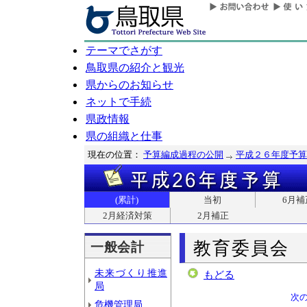
テーマでさがす
鳥取県の紹介と観光
県からのお知らせ
ネットで手続
県政情報
県の組織と仕事
現在の位置：
予算編成過程の公開
平成２６年度予算
(累計)
当初
6月補
2月経済対策
2月補正
教育委員会
一般会計
未来づくり推進
もどる
局
次
危機管理局