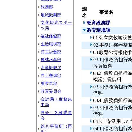
総務部
課
事業名
地域振興部
名
文化観光スポー
教育総務課
ツ局
教育環境課
福祉保健部
01 公立文教施設
生活環境部
02 事務用機器整
商工労働部
03 教育の情報化
農林水産部
03.1 [債務負
等賃借料
水産振興局
03.2 [債務負
県土整備部
機器）賃借料
警察本部
03.3 [債務負
教育委員会
借料
会計局・庶務集
03.4 [債務負
中局
03.5 [債務負
県会・各種委員
借料
会
04 ICTを活用
総合事務所（再
04.1 [債務負担
掲）