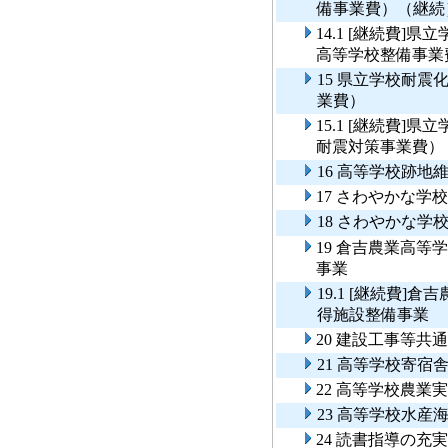
備事業費）（継続
14.1 [継続費
高等学校整備事業
15 県立学校耐
業費）
15.1 [継続費
耐震対策事業費）
16 高等学校跡地
17 さわやかな学
18 さわやかな
19 倉吉農業高
事業
19.1 [継続費
得施設整備事業
20 建設工事等共
21 高等学校寄宿
22 高等学校農業
23 高等学校水産
24 読書指導の充