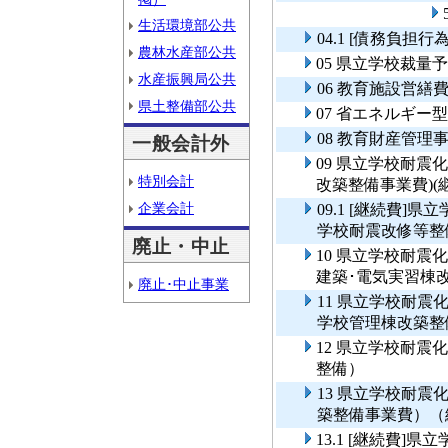
生活環境部公共
04.1 [債務負担
農林水産部公共
05 県立学校裁
水産振興局公共
06 教育施設営繕
県土整備部公共
07 省エネルギー
08 教育財産管理
一般会計外
09 県立学校耐震
特別会計
改築整備事業費)(
企業会計
09.1 [継続費
学校耐震改修等整備
廃止・中止
10 県立学校耐
建築･電気実習棟
廃止･中止事業
11 県立学校耐
学校管理棟改築整
12 県立学校耐
整備）
13 県立学校耐
築整備事業費）（
13.1 [継続費