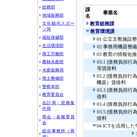
総務部
課
事業名
地域振興部
名
文化観光スポー
教育総務課
ツ局
教育環境課
福祉保健部
01 公立文教施設
生活環境部
02 事務用機器整
商工労働部
03 教育の情報化
農林水産部
03.1 [債務負
等賃借料
水産振興局
03.2 [債務負
県土整備部
機器）賃借料
警察本部
03.3 [債務負
教育委員会
借料
会計局・庶務集
03.4 [債務負
中局
03.5 [債務負
県会・各種委員
借料
会
04 ICTを活用
総合事務所（再
掲）