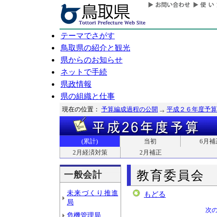
テーマでさがす
鳥取県の紹介と観光
県からのお知らせ
ネットで手続
県政情報
県の組織と仕事
現在の位置：
予算編成過程の公開
平成２６年度予算
(累計)
当初
6月補
2月経済対策
2月補正
教育委員会
一般会計
未来づくり推進
もどる
局
次
危機管理局