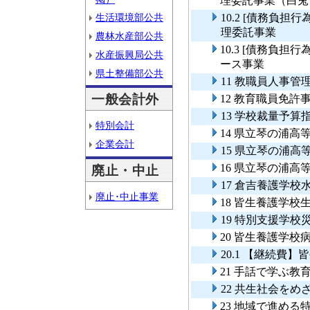
理委託事業（白兎
生活環境部公共
10.2 [債務負
理委託事業
農林水産部公共
10.3 [債務負
水産振興局公共
ース事業
県土整備部公共
11 教職員人事管
一般会計外
12 教育職員免許
13 学校裁量予算
特別会計
14 県立琴の浦
企業会計
15 県立琴の浦
16 県立琴の浦
廃止・中止
17 倉吉養護学
廃止･中止事業
18 皆生養護学
19 特別支援学
20 皆生養護学
20.1 【継続費
21 手話で学ぶ
22 共生社会を
23 地域で進め