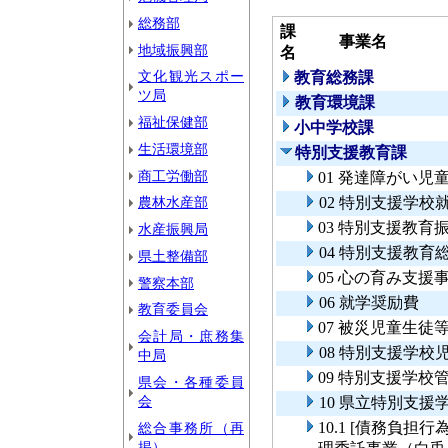
総務部
課
事業名
地域振興部
名
文化観光スポー
教育総務課
ツ局
教育環境課
福祉保健部
小中学校課
生活環境部
特別支援教育課
商工労働部
01 発達障がい児
農林水産部
02 特別支援学校
03 特別支援教育
水産振興局
04 特別支援教育
県土整備部
05 心の育み支援
警察本部
06 就学奨励費
教育委員会
07 被災児童生
会計局・庶務集
08 特別支援学
中局
09 特別支援学校
県会・各種委員
会
10 県立特別支
10.1 [債務負
総合事務所（再
掲）