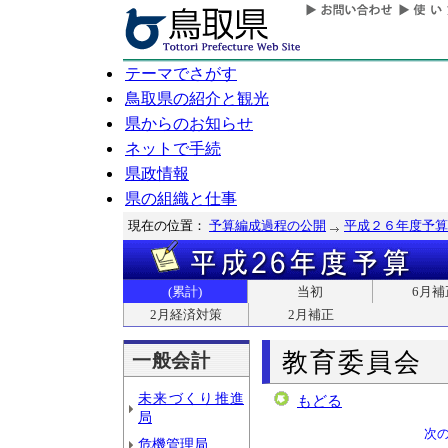
テーマでさがす
鳥取県の紹介と観光
県からのお知らせ
ネットで手続
県政情報
県の組織と仕事
現在の位置：
予算編成過程の公開
平成２６年度予算
(累計)
当初
6月補
2月経済対策
2月補正
教育委員会
一般会計
未来づくり推進
もどる
局
次
危機管理局