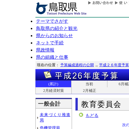
テーマでさがす
鳥取県の紹介と観光
県からのお知らせ
ネットで手続
県政情報
県の組織と仕事
現在の位置：
予算編成過程の公開
平成２６年度予算
(累計)
当初
6月補
2月経済対策
2月補正
教育委員会
一般会計
未来づくり推進
もどる
局
次
危機管理局