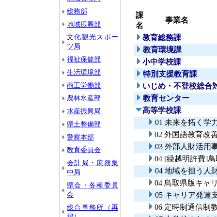
総務部
課
事業名
地域振興部
名
文化観光スポー
教育総務課
ツ局
教育環境課
福祉保健部
小中学校課
生活環境部
特別支援教育課
商工労働部
いじめ・不登校総合
農林水産部
教育センター
高等学校課
水産振興局
01 未来を拓く学
県土整備部
02 外国語教育改
警察本部
03 外部人財活用
教育委員会
04 [繰越明許費
会計局・庶務集
04 地域を担う人
中局
04 鳥取県版キ
県会・各種委員
会
05 キャリア発達
06 定時制通信制
総合事務所（再
掲）