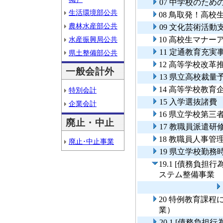
07 中学校のた
生活環境部公共
08 鳥取発！高
農林水産部公共
09 文化芸術活動
水産振興局公共
10 高校生マナー
11 定通教育充実
県土整備部公共
12 高等学校改革
一般会計外
13 県立高校裁
14 高等学校教育
特別会計
15 入学選抜諸費
企業会計
16 県立学校第三
廃止・中止
17 教職員派遣研
18 教職員人事管
廃止･中止事業
19 県立学校勤
19.1 [債務負
ステム整備事業
20 特例教育課
業）
20.1 [債務負