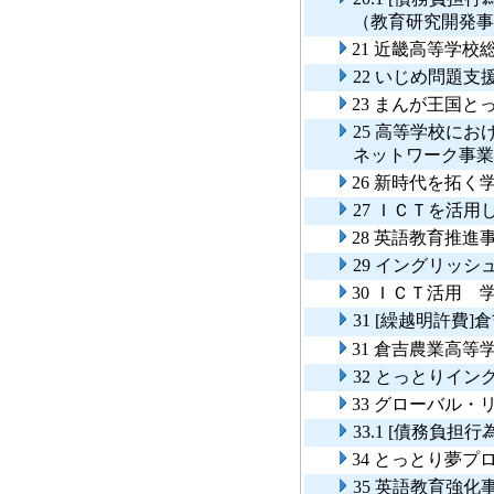
（教育研究開発
21 近畿高等学
22 いじめ問題支
23 まんが王国
25 高等学校に
ネットワーク事業
26 新時代を拓
27 ＩＣＴを活
28 英語教育推進
29 イングリッ
30 ＩＣＴ活用
31 [繰越明許費
31 倉吉農業高
32 とっとりイ
33 グローバル
33.1 [債務負
34 とっとり夢プ
35 英語教育強化