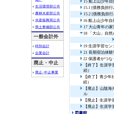
15 船上山少年
生活環境部公共
15.1 [債務
農林水産部公共
15.2 [債務
水産振興局公共
16 船上山少年
17 大山青年の
県土整備部公共
18 「大山」自
一般会計外
19 生涯学習セ
特別会計
21 長期宿泊体
企業会計
22 保護者がつ
廃止・中止
【終了】生涯学
続）
廃止･中止事業
【終了】青少年
続）
【廃止】山陰海
ル
【廃止】生涯学
【廃止】生涯学
図書館