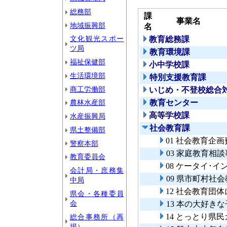
総務部
課
事業名
地域振興部
名
文化観光スポー
教育総務課
ツ局
教育環境課
福祉保健部
小中学校課
生活環境部
特別支援教育課
商工労働部
いじめ・不登校総合
農林水産部
教育センター
高等学校課
水産振興局
社会教育課
県土整備部
01 社会教育企画
警察本部
03 家庭教育相
教育委員会
08 ケータイ･
会計局・庶務集
09 県市町村社
中局
12 社会教育団
県会・各種委員
会
13 本の大好き
14 とっとり県
総合事務所（再
掲）