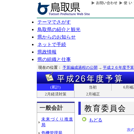
テーマでさがす
鳥取県の紹介と観光
県からのお知らせ
ネットで手続
県政情報
県の組織と仕事
現在の位置：
予算編成過程の公開
平成２６年度予算
(累計)
当初
6月補
2月経済対策
2月補正
教育委員会
一般会計
未来づくり推進
もどる
局
次
危機管理局