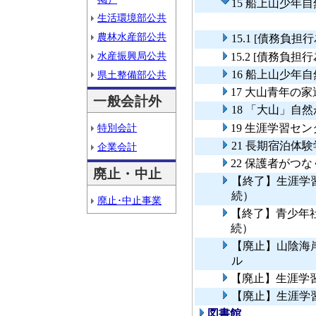
15 船上山少年
生活環境部公共
農林水産部公共
15.1 [債務
水産振興局公共
15.2 [債務
16 船上山少年
県土整備部公共
17 大山青年の
一般会計外
18 「大山」自
特別会計
19 生涯学習セ
21 長期宿泊体
企業会計
22 保護者がつ
廃止・中止
【終了】生涯学
続）
廃止･中止事業
【終了】青少年
続）
【廃止】山陰海
ル
【廃止】生涯学
【廃止】生涯学
図書館