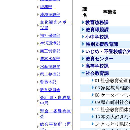
総務部
課
事業名
地域振興部
名
文化観光スポー
教育総務課
ツ局
教育環境課
福祉保健部
小中学校課
生活環境部
特別支援教育課
商工労働部
いじめ・不登校総合
農林水産部
教育センター
高等学校課
水産振興局
社会教育課
県土整備部
01 社会教育企画
警察本部
03 家庭教育相
教育委員会
08 ケータイ･
会計局・庶務集
09 県市町村社
中局
12 社会教育団
県会・各種委員
会
13 本の大好き
14 とっとり県
総合事務所（再
掲）