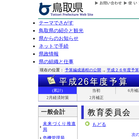
テーマでさがす
鳥取県の紹介と観光
県からのお知らせ
ネットで手続
県政情報
県の組織と仕事
現在の位置：
予算編成過程の公開
平成２６年度予算
(累計)
当初
6月補
2月経済対策
2月補正
教育委員会
一般会計
未来づくり推進
もどる
局
次
危機管理局