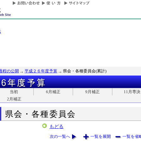
光
過程の公開
平成２６年度予算
県会・各種委員会(累計)
当初
6月補正
9月補正
11月専決
2月補正
県会・各種委員会
もどる
次の一覧へ
一覧を展開
一覧を省