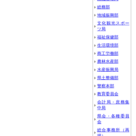
総務部
地域振興部
文化観光スポー
ツ局
福祉保健部
生活環境部
商工労働部
農林水産部
水産振興局
県土整備部
警察本部
教育委員会
会計局・庶務集
中局
県会・各種委員
会
総合事務所（再
掲）