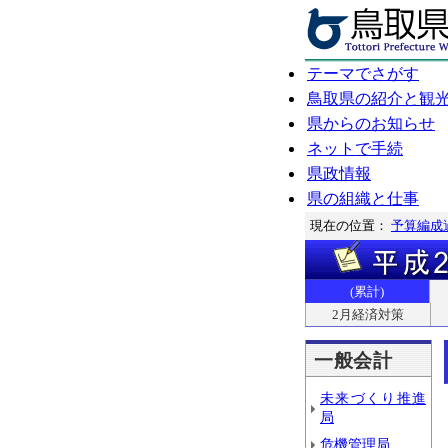
テーマでさがす
鳥取県の紹介と観
県からのお知らせ
ネットで手続
県政情報
県の組織と仕事
現在の位置：
予算編成
(累計)
2月経済対策
一般会計
未来づくり推進
局
危機管理局