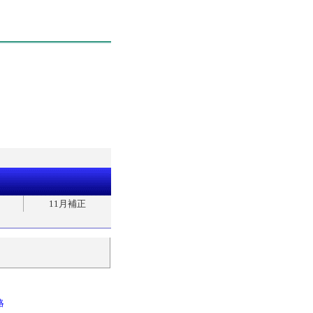
11月補正
略