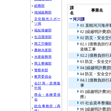
総務部
課
事業名
地域振興部
名
文化観光スポー
河川課
ツ局
01 直轄河川海
福祉保健部
02 [繰越明許
生活環境部
02 防災・安全
商工労働部
02.1 [債務負
道橋工事
農林水産部
02.2 [債務負
水産振興局
03 防災・安全
県土整備部
04 [繰越明許
警察本部
04 防災・安全
教育委員会
04.1 [債務負
会計局・庶務集
事
中局
05 [繰越明許
県会・各種委員
携）
会
05 社会資本整
総合事務所（再
06 [繰越明許
掲）