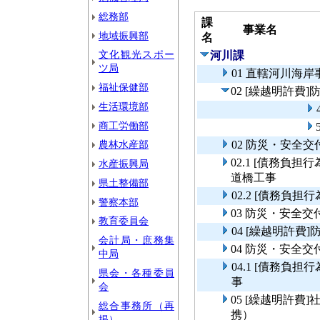
総務部
課
事業名
地域振興部
名
文化観光スポー
河川課
ツ局
01 直轄河川海
福祉保健部
02 [繰越明許
生活環境部
商工労働部
農林水産部
02 防災・安全
02.1 [債務負
水産振興局
道橋工事
県土整備部
02.2 [債務負
警察本部
03 防災・安全
教育委員会
04 [繰越明許
会計局・庶務集
04 防災・安全
中局
04.1 [債務負
県会・各種委員
事
会
05 [繰越明許
総合事務所（再
携）
掲）