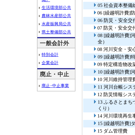
05 社会資本整
生活環境部公共
06 [繰越明許
農林水産部公共
06 防災・安全
水産振興局公共
07 防災・安全
県土整備部公共
08 [繰越明許
全）
一般会計外
08 河川安全・
特別会計
09 [繰越明許
企業会計
09 特定構造物
10 [繰越明許費
廃止・中止
10 河川維持管理
廃止･中止事業
11 河川台帳シ
12 防災情報シ
13 ふるさとま
くり）
14 河川環境再生
15 [繰越明許費
15 ダム管理費