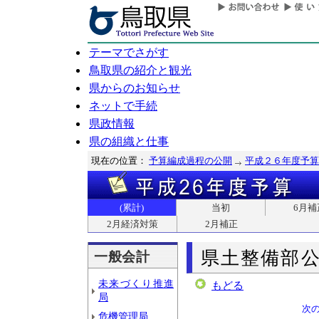
テーマでさがす
鳥取県の紹介と観光
県からのお知らせ
ネットで手続
県政情報
県の組織と仕事
現在の位置：
予算編成過程の公開
平成２６年度予算
(累計)
当初
6月補
2月経済対策
2月補正
県土整備部
一般会計
未来づくり推進
もどる
局
次
危機管理局