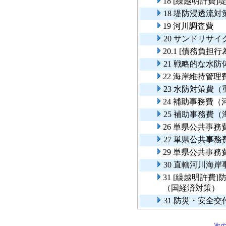
18 [繰越明許費
18 堤防浸透流対
19 河川調査費
20 サンドリサ
20.1 [債務負
21 戦略的な水
22 海岸維持管理
23 水防対策費
24 補助事務費
25 補助事務費
26 単県公共事
27 単県公共事
29 単県公共事
30 直轄河川海
31 [繰越明許
（国経済対策）
31 防災・安全
次