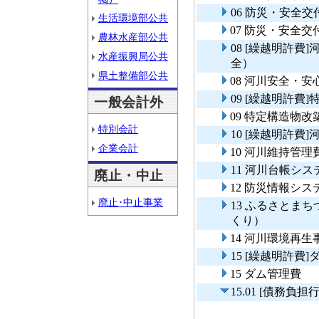
06 防災・安全
生活環境部公共
07 防災・安全
農林水産部公共
08 [繰越明許
水産振興局公共
全）
県土整備部公共
08 河川安全・
09 [繰越明許
一般会計外
09 特定構造物
特別会計
10 [繰越明許費
企業会計
10 河川維持管理
11 河川台帳シ
廃止・中止
12 防災情報シ
廃止･中止事業
13 ふるさとま
くり）
14 河川環境再生
15 [繰越明許費
15 ダム管理費
15.01 [債務