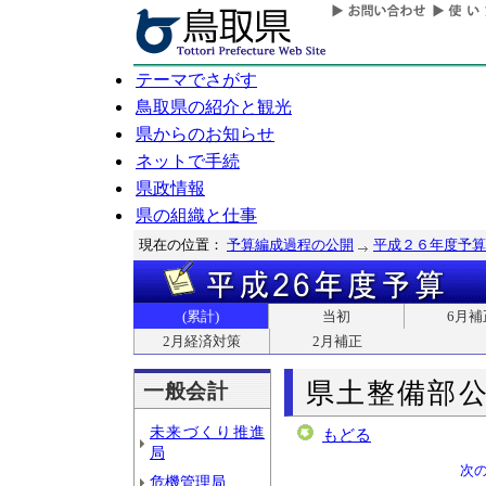
テーマでさがす
鳥取県の紹介と観光
県からのお知らせ
ネットで手続
県政情報
県の組織と仕事
現在の位置：
予算編成過程の公開
平成２６年度予算
(累計)
当初
6月補
2月経済対策
2月補正
県土整備部
一般会計
未来づくり推進
もどる
局
次
危機管理局