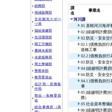
総務部
課
事業名
地域振興部
名
文化観光スポー
河川課
ツ局
01 直轄河川海
福祉保健部
02 [繰越明許
生活環境部
02 防災・安全
商工労働部
02.1 [債務負
道橋工事
農林水産部
02.2 [債務負
水産振興局
03 防災・安全
県土整備部
04 [繰越明許
警察本部
04 防災・安全
教育委員会
04.1 [債務負
会計局・庶務集
事
中局
05 [繰越明許
県会・各種委員
携）
会
05 社会資本整
総合事務所（再
06 [繰越明許
掲）