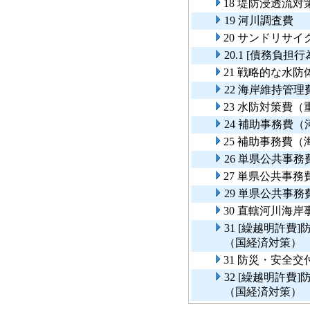
18 堤防浸透流対
19 河川調査費
20 サンドリサ
20.1 [債務負
21 戦略的な水
22 海岸維持管理
23 水防対策費
24 補助事務費
25 補助事務費
26 単県公共事
27 単県公共事
29 単県公共事
30 直轄河川海
31 [繰越明許
（国経済対策）
31 防災・安全
32 [繰越明許
（国経済対策）