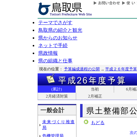
テーマでさがす
鳥取県の紹介と観光
県からのお知らせ
ネットで手続
県政情報
県の組織と仕事
現在の位置：
予算編成過程の公開
平成２６年度予算
(累計)
当初
6月補
2月経済対策
2月補正
県土整備部
一般会計
未来づくり推進
もどる
局
次
危機管理局