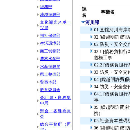
総務部
課
事業名
地域振興部
名
文化観光スポー
河川課
ツ局
01 直轄河川海
福祉保健部
02 [繰越明許
生活環境部
02 防災・安全
商工労働部
02.1 [債務負
道橋工事
農林水産部
02.2 [債務負
水産振興局
03 防災・安全
県土整備部
04 [繰越明許
警察本部
04 防災・安全
教育委員会
04.1 [債務負
会計局・庶務集
事
中局
05 [繰越明許
県会・各種委員
携）
会
05 社会資本整
総合事務所（再
06 [繰越明許
掲）