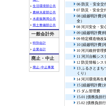
06 防災・安全
生活環境部公共
07 防災・安全
農林水産部公共
08 [繰越明許
水産振興局公共
全）
県土整備部公共
08 河川安全・
09 [繰越明許
一般会計外
09 特定構造物
特別会計
10 [繰越明許費
企業会計
10 河川維持管理
11 河川台帳シ
廃止・中止
12 防災情報シ
廃止･中止事業
13 ふるさとま
くり）
14 河川環境再生
15 [繰越明許費
15 ダム管理費
15.01 [債務
15.02 [債務