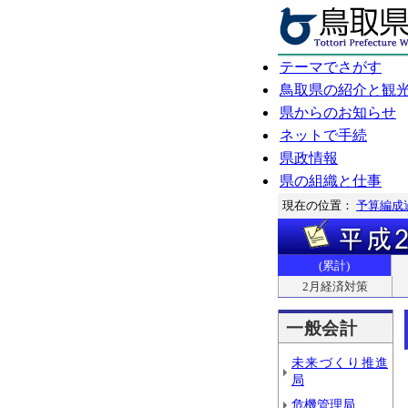
テーマでさがす
鳥取県の紹介と観
県からのお知らせ
ネットで手続
県政情報
県の組織と仕事
現在の位置：
予算編成
(累計)
2月経済対策
一般会計
未来づくり推進
局
危機管理局