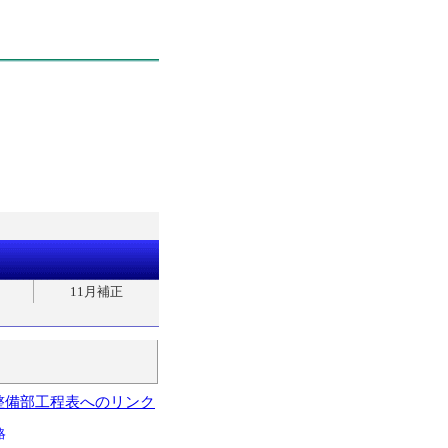
11月補正
整備部工程表へのリンク
略