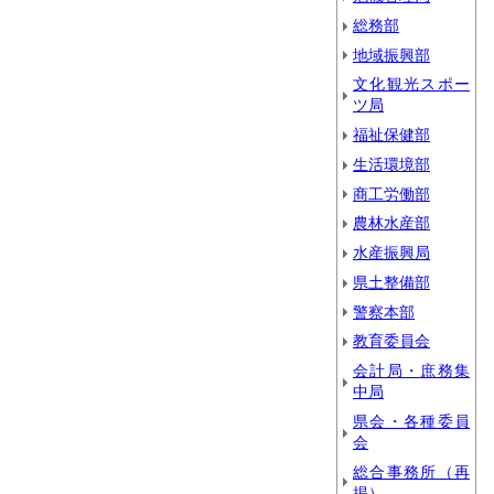
総務部
地域振興部
文化観光スポー
ツ局
福祉保健部
生活環境部
商工労働部
農林水産部
水産振興局
県土整備部
警察本部
教育委員会
会計局・庶務集
中局
県会・各種委員
会
総合事務所（再
掲）