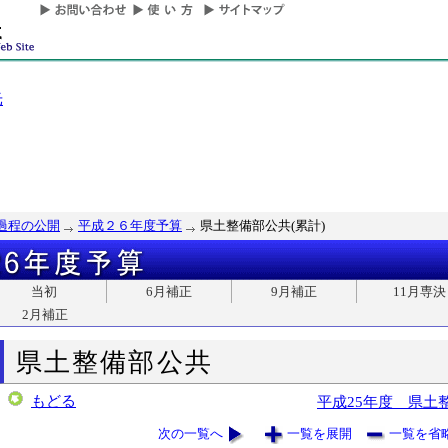
光
過程の公開
平成２６年度予算
県土整備部公共(累計)
当初
6月補正
9月補正
11月専決
2月補正
県土整備部公共
もどる
平成25年度 県土
次の一覧へ
一覧を展開
一覧を省