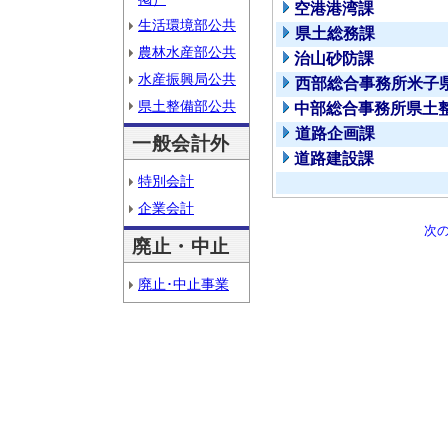
空港港湾課
生活環境部公共
県土総務課
農林水産部公共
治山砂防課
水産振興局公共
西部総合事務所米子
県土整備部公共
中部総合事務所県土
道路企画課
一般会計外
道路建設課
特別会計
企業会計
次
廃止・中止
廃止･中止事業