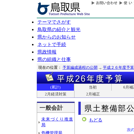
テーマでさがす
鳥取県の紹介と観光
県からのお知らせ
ネットで手続
県政情報
県の組織と仕事
現在の位置：
予算編成過程の公開
平成２６年度予算
(累計)
当初
6月補
2月経済対策
2月補正
県土整備部
一般会計
未来づくり推進
もどる
局
次
危機管理局