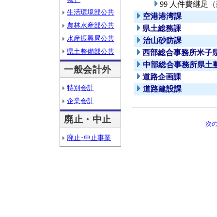
99 人件費継足
生活環境部公共
空港港湾課
農林水産部公共
県土総務課
水産振興局公共
治山砂防課
県土整備部公共
西部総合事務所米子
中部総合事務所県土
一般会計外
道路企画課
特別会計
道路建設課
企業会計
廃止・中止
次
廃止･中止事業