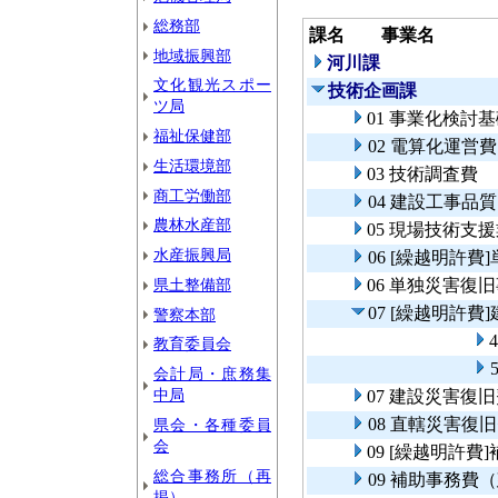
総務部
課名
事業名
地域振興部
河川課
文化観光スポー
技術企画課
ツ局
01 事業化検討
福祉保健部
02 電算化運営費
生活環境部
03 技術調査費
商工労働部
04 建設工事品
農林水産部
05 現場技術支
水産振興局
06 [繰越明許
県土整備部
06 単独災害復
07 [繰越明許
警察本部
教育委員会
会計局・庶務集
中局
07 建設災害復
08 直轄災害復
県会・各種委員
会
09 [繰越明許
総合事務所（再
09 補助事務費
掲）