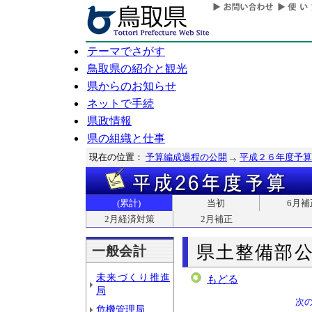
テーマでさがす
鳥取県の紹介と観光
県からのお知らせ
ネットで手続
県政情報
県の組織と仕事
現在の位置：
予算編成過程の公開
平成２６年度予算
(累計)
当初
6月補
2月経済対策
2月補正
県土整備部
一般会計
未来づくり推進
もどる
局
次
危機管理局