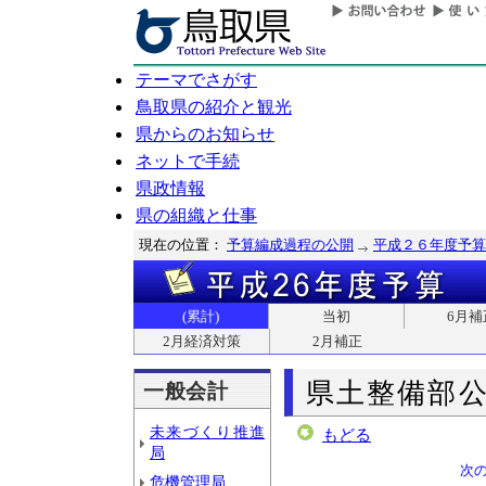
テーマでさがす
鳥取県の紹介と観光
県からのお知らせ
ネットで手続
県政情報
県の組織と仕事
現在の位置：
予算編成過程の公開
平成２６年度予算
(累計)
当初
6月補
2月経済対策
2月補正
県土整備部
一般会計
未来づくり推進
もどる
局
次
危機管理局