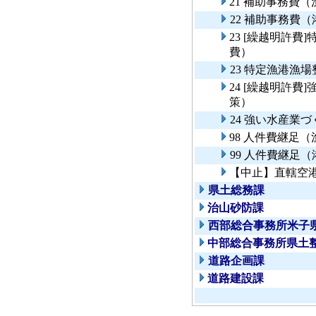
21 補助事務費
22 補助事務費
23 [繰越明許
費）
23 特定漁港漁
24 [繰越明許
策）
24 強い水産業
98 人件費継足
99 人件費継足
【中止】直轄空
県土総務課
治山砂防課
西部総合事務所米子
中部総合事務所県土
道路企画課
道路建設課