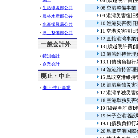
08 [繰越明許費
生活環境部公共
08 空港整備事業
09 港湾災害復旧
農林水産部公共
10 漁港災害復旧
水産振興局公共
11 空港災害復旧
県土整備部公共
12 直轄港湾事
一般会計外
13 [繰越明許費
13 港湾維持管理
特別会計
13.1 [債務負
企業会計
14 漁港維持管理
廃止・中止
15 鳥取空港維持
16 漁港単独災
廃止･中止事業
17 港湾単独災害
18 空港単独災
19 [繰越明許
19 米子空港増
19.1 [債務負
20 鳥取空港国