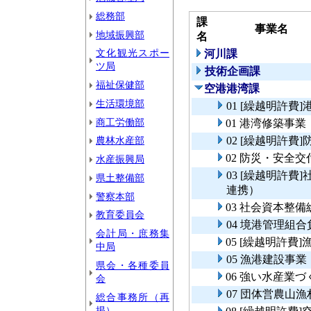
総務部
課
事業名
地域振興部
名
文化観光スポー
河川課
ツ局
技術企画課
福祉保健部
空港港湾課
生活環境部
01 [繰越明許費
商工労働部
01 港湾修築事業
農林水産部
02 [繰越明許
02 防災・安全
水産振興局
03 [繰越明許
県土整備部
連携）
警察本部
03 社会資本整
教育委員会
04 境港管理組
会計局・庶務集
05 [繰越明許費
中局
05 漁港建設事業
県会・各種委員
06 強い水産業
会
07 団体営農山
総合事務所（再
掲）