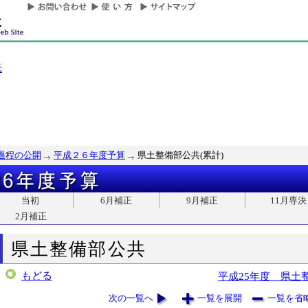
光
過程の公開
平成２６年度予算
県土整備部公共(累計)
当初
6月補正
9月補正
11月専決
2月補正
県土整備部公共
もどる
平成25年度 県土
次の一覧へ
一覧を展開
一覧を省