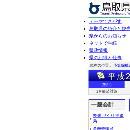
テーマでさがす
鳥取県の紹介と観
県からのお知らせ
ネットで手続
県政情報
県の組織と仕事
現在の位置：
予算編成
(累計)
2月経済対策
一般会計
未来づくり推進
局
危機管理局