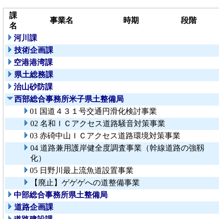
課
事業名
時期
段階
名
河川課
技術企画課
空港港湾課
県土総務課
治山砂防課
西部総合事務所米子県土整備局
01 国道４３１号交通円滑化検討事業
02 名和ＩＣアクセス道路騒音対策事業
03 赤碕中山ＩＣアクセス道路環境対策事業
04 道路兼用護岸健全度調査事業（幹線道路の強靱
化）
05 日野川最上流魚道設置事業
【廃止】ゲゲゲへの道整備事業
中部総合事務所県土整備局
道路企画課