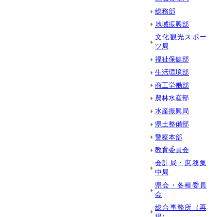
総務部
地域振興部
文化観光スポー
ツ局
福祉保健部
生活環境部
商工労働部
農林水産部
水産振興局
県土整備部
警察本部
教育委員会
会計局・庶務集
中局
県会・各種委員
会
総合事務所（再
掲）