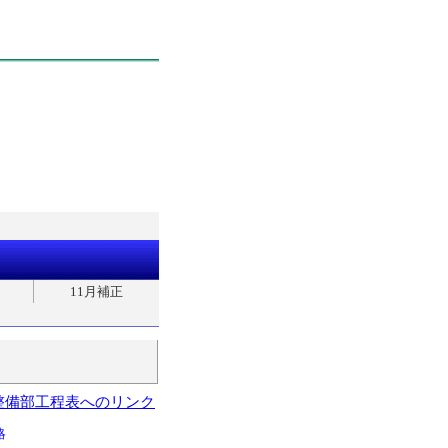
11月補正
整備部工程表へのリンク
略