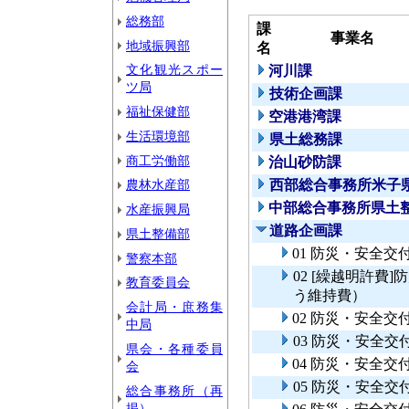
総務部
課
事業名
地域振興部
名
文化観光スポー
河川課
ツ局
技術企画課
福祉保健部
空港港湾課
生活環境部
県土総務課
商工労働部
治山砂防課
農林水産部
西部総合事務所米子
中部総合事務所県土
水産振興局
道路企画課
県土整備部
01 防災・安全
警察本部
02 [繰越明許
教育委員会
う維持費）
会計局・庶務集
02 防災・安全
中局
03 防災・安全
県会・各種委員
04 防災・安全
会
05 防災・安全
総合事務所（再
掲）