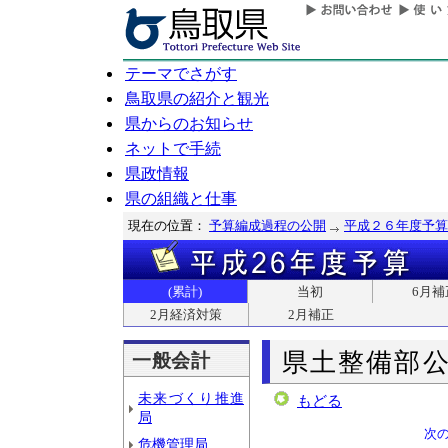
テーマでさがす
鳥取県の紹介と観光
県からのお知らせ
ネットで手続
県政情報
県の組織と仕事
現在の位置：
予算編成過程の公開
平成２６年度予算
(累計)
当初
6月補
2月経済対策
2月補正
県土整備部
一般会計
未来づくり推進
もどる
局
次
危機管理局