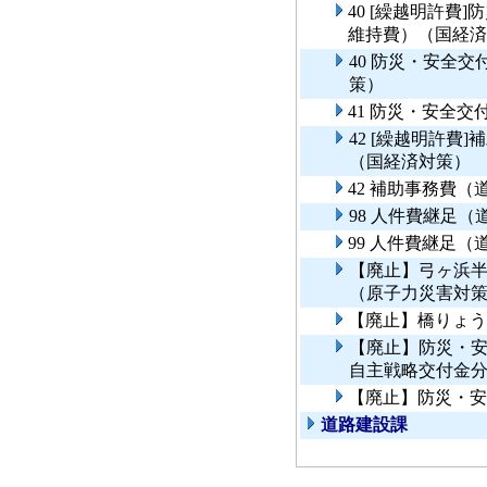
40 [繰越明許費
維持費）（国経済
40 防災・安全
策）
41 防災・安全
42 [繰越明許費
（国経済対策）
42 補助事務費
98 人件費継足
99 人件費継足
【廃止】弓ヶ浜
（原子力災害対
【廃止】橋りょう
【廃止】防災・
自主戦略交付金
【廃止】防災・安
道路建設課