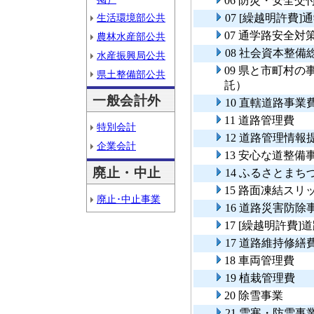
06 防災・安全
生活環境部公共
07 [繰越明許費
07 通学路安全対
農林水産部公共
08 社会資本整
水産振興局公共
09 県と市町村
県土整備部公共
託）
一般会計外
10 直轄道路事業
11 道路管理費
特別会計
12 道路管理情
企業会計
13 安心な道整備
廃止・中止
14 ふるさとま
15 路面凍結ス
廃止･中止事業
16 道路災害防除
17 [繰越明許費
17 道路維持修繕
18 車両管理費
19 植栽管理費
20 除雪事業
21 雪寒・防雪事