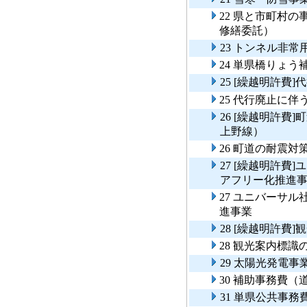
22 県と市町村
修繕委託）
23 トンネル非
24 単県橋りょう
25 [繰越明許
25 代行廃止に
26 [繰越明許
上野線）
26 町道の耐震
27 [繰越明許
アフリー化推進
27 ユニバーサ
進事業
28 [繰越明許
28 観光案内標
29 太陽光発電
30 補助事務費
31 単県公共事