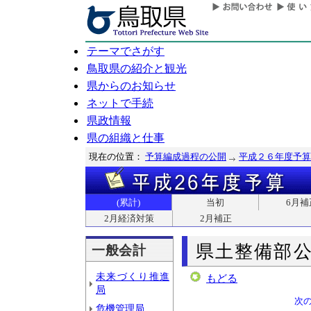
テーマでさがす
鳥取県の紹介と観光
県からのお知らせ
ネットで手続
県政情報
県の組織と仕事
現在の位置：
予算編成過程の公開
平成２６年度予算
(累計)
当初
6月補
2月経済対策
2月補正
県土整備部
一般会計
未来づくり推進
もどる
局
次
危機管理局