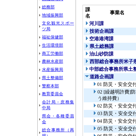
総務部
課
事業名
地域振興部
名
文化観光スポー
河川課
ツ局
技術企画課
福祉保健部
空港港湾課
生活環境部
県土総務課
商工労働部
治山砂防課
農林水産部
西部総合事務所米子
中部総合事務所県土
水産振興局
道路企画課
県土整備部
01 防災・安全
警察本部
02 [繰越明許
教育委員会
う維持費）
会計局・庶務集
02 防災・安全
中局
03 防災・安全
県会・各種委員
04 防災・安全
会
05 防災・安全
総合事務所（再
掲）