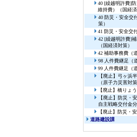
40 [繰越明許費
維持費）（国経済
40 防災・安全
策）
41 防災・安全
42 [繰越明許費
（国経済対策）
42 補助事務費
98 人件費継足
99 人件費継足
【廃止】弓ヶ浜
（原子力災害対
【廃止】橋りょう
【廃止】防災・
自主戦略交付金
【廃止】防災・安
道路建設課