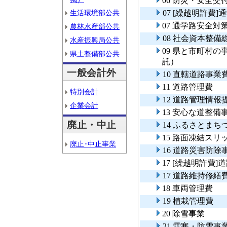
06 防災・安全
生活環境部公共
07 [繰越明許費
07 通学路安全対
農林水産部公共
08 社会資本整
水産振興局公共
09 県と市町村
県土整備部公共
託）
一般会計外
10 直轄道路事業
11 道路管理費
特別会計
12 道路管理情
企業会計
13 安心な道整備
廃止・中止
14 ふるさとま
15 路面凍結ス
廃止･中止事業
16 道路災害防除
17 [繰越明許費
17 道路維持修繕
18 車両管理費
19 植栽管理費
20 除雪事業
21 雪寒・防雪事