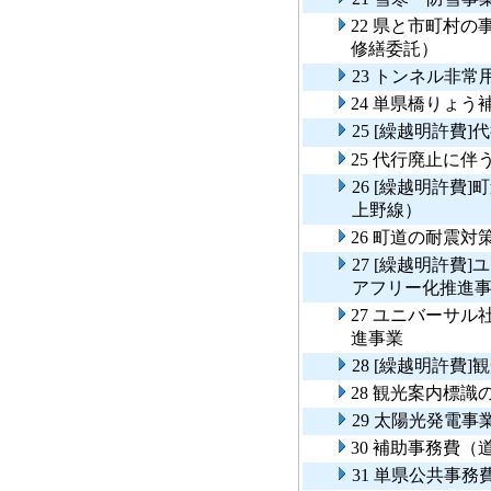
22 県と市町村
修繕委託）
23 トンネル非
24 単県橋りょう
25 [繰越明許
25 代行廃止に
26 [繰越明許
上野線）
26 町道の耐震
27 [繰越明許
アフリー化推進
27 ユニバーサ
進事業
28 [繰越明許
28 観光案内標
29 太陽光発電
30 補助事務費
31 単県公共事