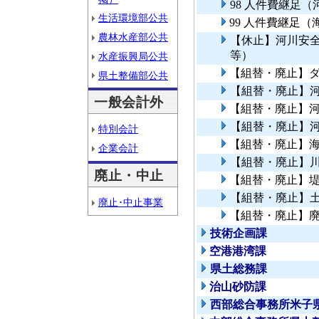
98 人件費継足
生活環境部公共
99 人件費継足
農林水産部公共
【休止】河川安
等）
水産振興局公共
【組替・廃止】
県土整備部公共
【組替・廃止】
一般会計外
【組替・廃止】
【組替・廃止】
特別会計
【組替・廃止】
企業会計
【組替・廃止】
廃止・中止
【組替・廃止】
【組替・廃止】
廃止･中止事業
【組替・廃止】
技術企画課
空港港湾課
県土総務課
治山砂防課
西部総合事務所米子