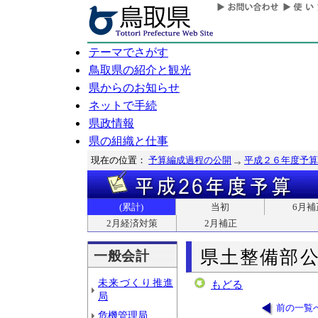
テーマでさがす
鳥取県の紹介と観光
県からのお知らせ
ネットで手続
県政情報
県の組織と仕事
現在の位置：
予算編成過程の公開
平成２６年度予算
(累計)
当初
6月補
2月経済対策
2月補正
県土整備部
一般会計
未来づくり推進
もどる
局
前の一覧
危機管理局