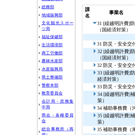
総務部
課
事業名
地域振興部
名
文化観光スポー
31 [繰越明許
ツ局
（国経済対策）
福祉保健部
31 防災・安全
生活環境部
32 [繰越明許
商工労働部
（国経済対策）
農林水産部
32 防災・安全
水産振興局
33 [繰越明許
県土整備部
経済対策）
警察本部
33 防災・安全
教育委員会
34 [繰越明許
策）
会計局・庶務集
中局
34 補助事務費
県会・各種委員
35 [繰越明許
会
策）
総合事務所（再
35 補助事務費
掲）