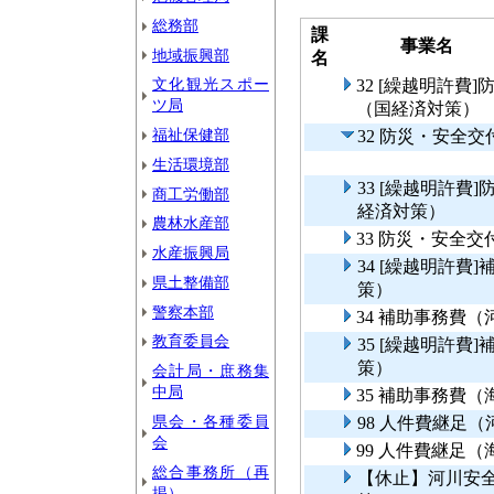
総務部
課
事業名
地域振興部
名
文化観光スポー
32 [繰越明許
ツ局
（国経済対策）
福祉保健部
32 防災・安全
生活環境部
33 [繰越明許
商工労働部
経済対策）
農林水産部
33 防災・安全
水産振興局
34 [繰越明許
県土整備部
策）
警察本部
34 補助事務費
教育委員会
35 [繰越明許
策）
会計局・庶務集
中局
35 補助事務費
県会・各種委員
98 人件費継足
会
99 人件費継足
総合事務所（再
【休止】河川安
掲）