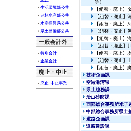
等）
生活環境部公共
【組替・廃止】
農林水産部公共
【組替・廃止】
水産振興局公共
【組替・廃止】
県土整備部公共
【組替・廃止】
【組替・廃止】
一般会計外
【組替・廃止】
特別会計
【組替・廃止】
【組替・廃止】
企業会計
【組替・廃止】
廃止・中止
技術企画課
空港港湾課
廃止･中止事業
県土総務課
治山砂防課
西部総合事務所米子
中部総合事務所県土
道路企画課
道路建設課