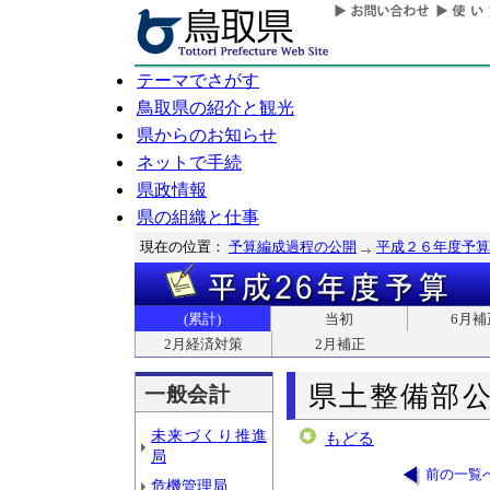
テーマでさがす
鳥取県の紹介と観光
県からのお知らせ
ネットで手続
県政情報
県の組織と仕事
現在の位置：
予算編成過程の公開
平成２６年度予算
(累計)
当初
6月補
2月経済対策
2月補正
県土整備部
一般会計
未来づくり推進
もどる
局
前の一覧
危機管理局