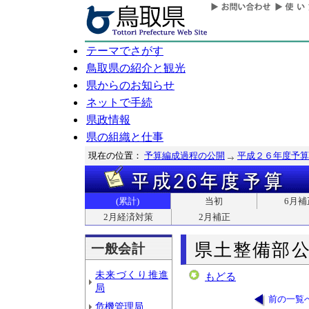
テーマでさがす
鳥取県の紹介と観光
県からのお知らせ
ネットで手続
県政情報
県の組織と仕事
現在の位置：
予算編成過程の公開
平成２６年度予算
(累計)
当初
6月補
2月経済対策
2月補正
県土整備部
一般会計
未来づくり推進
もどる
局
前の一覧
危機管理局