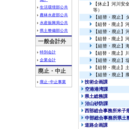
【休止】河川安
生活環境部公共
等）
農林水産部公共
【組替・廃止】
水産振興局公共
【組替・廃止】
県土整備部公共
【組替・廃止】
【組替・廃止】
一般会計外
【組替・廃止】
特別会計
【組替・廃止】
企業会計
【組替・廃止】
【組替・廃止】
廃止・中止
【組替・廃止】
廃止･中止事業
技術企画課
空港港湾課
県土総務課
治山砂防課
西部総合事務所米子
中部総合事務所県土
道路企画課