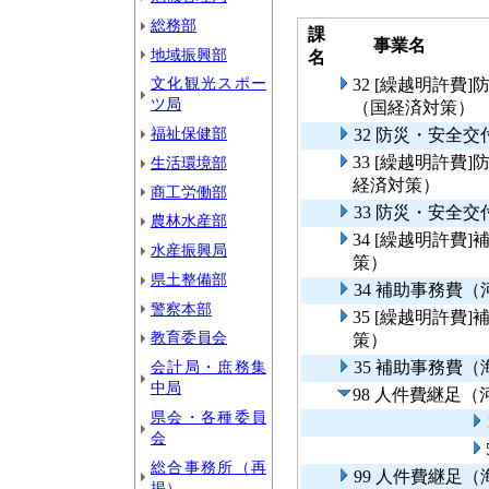
総務部
課
事業名
地域振興部
名
文化観光スポー
32 [繰越明許
ツ局
（国経済対策）
福祉保健部
32 防災・安全
33 [繰越明許
生活環境部
経済対策）
商工労働部
33 防災・安全
農林水産部
34 [繰越明許
水産振興局
策）
県土整備部
34 補助事務費
警察本部
35 [繰越明許
教育委員会
策）
会計局・庶務集
35 補助事務費
中局
98 人件費継足
県会・各種委員
会
総合事務所（再
99 人件費継足
掲）