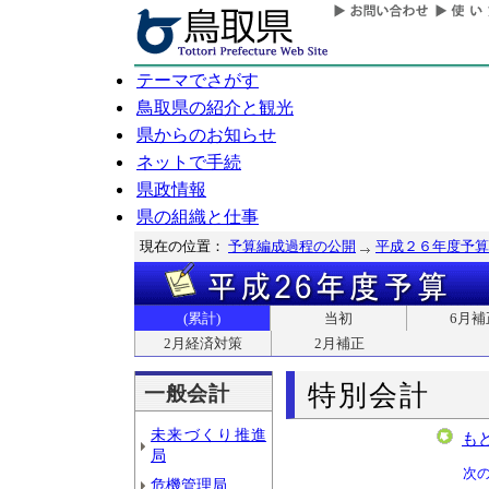
テーマでさがす
鳥取県の紹介と観光
県からのお知らせ
ネットで手続
県政情報
県の組織と仕事
現在の位置：
予算編成過程の公開
平成２６年度予算
(累計)
当初
6月補
2月経済対策
2月補正
特別会計
一般会計
未来づくり推進
も
局
次
危機管理局