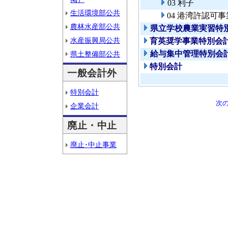
03 利子
生活環境部公共
04 港湾許認可事
農林水産部公共
県立学校農業実習特
水産振興局公共
育英奨学事業特別会
給与集中管理特別会
県土整備部公共
特別会計
一般会計外
特別会計
次
企業会計
廃止・中止
廃止･中止事業