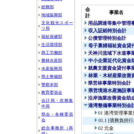
総務部
会
事業名
地域振興部
計
文化観光スポー
用品調達等集中管理
ツ局
収入証紙特別会計
福祉保健部
公債管理特別会計
生活環境部
母子寡婦福祉資金貸
商工労働部
天神川流域下水道事
農林水産部
中小企業近代化資金
就農支援資金貸付事
水産振興局
林業・木材産業改善
県土整備部
県営林事業特別会計
警察本部
県営境港水産施設事
教育委員会
沿岸漁業改善資金助
会計局・庶務集
港湾整備事業特別会
中局
01 港湾管理事業
県会・各種委員
会
01.1 [債務
総合事務所（再
02 元金
掲）