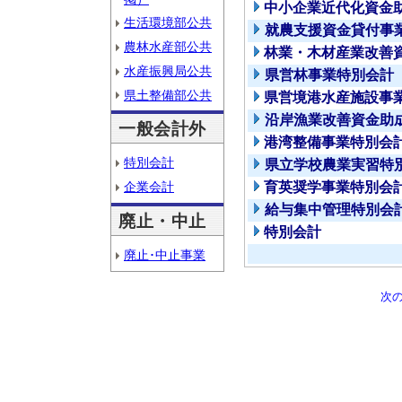
中小企業近代化資金
生活環境部公共
就農支援資金貸付事
農林水産部公共
林業・木材産業改善
水産振興局公共
県営林事業特別会計
県土整備部公共
県営境港水産施設事
沿岸漁業改善資金助
一般会計外
港湾整備事業特別会
特別会計
県立学校農業実習特
企業会計
育英奨学事業特別会
給与集中管理特別会
廃止・中止
特別会計
廃止･中止事業
次