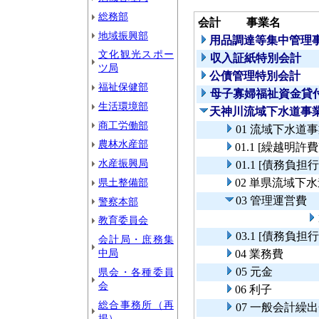
総務部
会計
事業名
地域振興部
用品調達等集中管理
文化観光スポー
収入証紙特別会計
ツ局
公債管理特別会計
福祉保健部
母子寡婦福祉資金貸
生活環境部
天神川流域下水道事
商工労働部
01 流域下水道
農林水産部
01.1 [繰越明
水産振興局
01.1 [債務負
県土整備部
02 単県流域下
03 管理運営費
警察本部
教育委員会
03.1 [債務負
会計局・庶務集
中局
04 業務費
05 元金
県会・各種委員
会
06 利子
総合事務所（再
07 一般会計繰
掲）