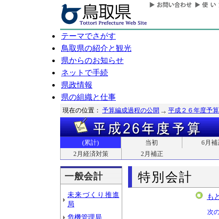
テーマでさがす
鳥取県の紹介と観光
県からのお知らせ
ネットで手続
県政情報
県の組織と仕事
現在の位置：
予算編成過程の公開
平成２６年度予算
(累計)
当初
6月補
2月経済対策
2月補正
特別会計
一般会計
未来づくり推進
も
局
次
危機管理局