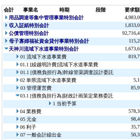
会計
事業名
時期
段階
要求額
4,983,
用品調達等集中管理事業特別会計
1,833,
収入証紙特別会計
92,716,
公債管理特別会計
115,
母子寡婦福祉資金貸付事業特別会計
1,673,
天神川流域下水道事業特別会計
819,
01 流域下水道事業費
01.1 [繰越明許費]流域下水道事業費
01.1 [債務負担行為]幹線管渠調査設計委託
5,
02 単県流域下水道事業費
85,
03 管理運営費
03.1 [債務負担行為]財政計画策定業務委託
1 当初予算
578,
04 業務費
98,
05 元金
35,
06 利子
50,
07 一般会計繰出金