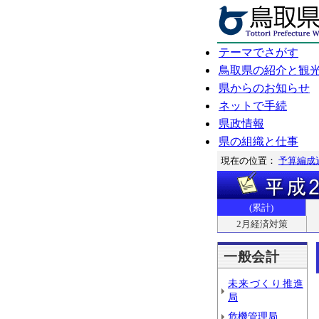
テーマでさがす
鳥取県の紹介と観
県からのお知らせ
ネットで手続
県政情報
県の組織と仕事
現在の位置：
予算編成
(累計)
2月経済対策
一般会計
未来づくり推進
局
危機管理局