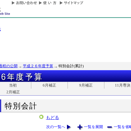
光
過程の公開
平成２６年度予算
特別会計(累計)
当初
6月補正
9月補正
11月専決
2月補正
特別会計
もどる
次の一覧へ
一覧を展開
一覧を省