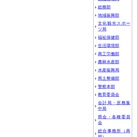
総務部
地域振興部
文化観光スポー
ツ局
福祉保健部
生活環境部
商工労働部
農林水産部
水産振興局
県土整備部
警察本部
教育委員会
会計局・庶務集
中局
県会・各種委員
会
総合事務所（再
掲）