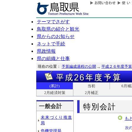
テーマでさがす
鳥取県の紹介と観光
県からのお知らせ
ネットで手続
県政情報
県の組織と仕事
現在の位置：
予算編成過程の公開
平成２６年度予算
(累計)
当初
6月補
2月経済対策
2月補正
特別会計
一般会計
未来づくり推進
も
局
次
危機管理局