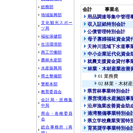
総務部
会計
事業名
地域振興部
用品調達等集中管理
文化観光スポー
収入証紙特別会計
ツ局
公債管理特別会計
福祉保健部
母子寡婦福祉資金貸
生活環境部
天神川流域下水道事
商工労働部
中小企業近代化資金
農林水産部
就農支援資金貸付事
水産振興局
林業・木材産業改善
県土整備部
01 業務費
02 林業・木材
警察本部
県営林事業特別会計
教育委員会
県営境港水産施設事
会計局・庶務集
中局
沿岸漁業改善資金助
港湾整備事業特別会
県会・各種委員
会
県立学校農業実習特
総合事務所（再
育英奨学事業特別会
掲）