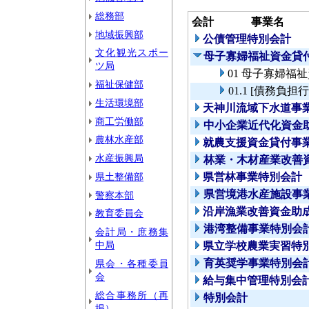
総務部
会計
事業名
地域振興部
公債管理特別会計
文化観光スポー
母子寡婦福祉資金貸
ツ局
01 母子寡婦福
福祉保健部
01.1 [債務
生活環境部
天神川流域下水道事
商工労働部
中小企業近代化資金
農林水産部
就農支援資金貸付事
水産振興局
林業・木材産業改善
県土整備部
県営林事業特別会計
県営境港水産施設事
警察本部
沿岸漁業改善資金助
教育委員会
港湾整備事業特別会
会計局・庶務集
中局
県立学校農業実習特
育英奨学事業特別会
県会・各種委員
会
給与集中管理特別会
総合事務所（再
特別会計
掲）