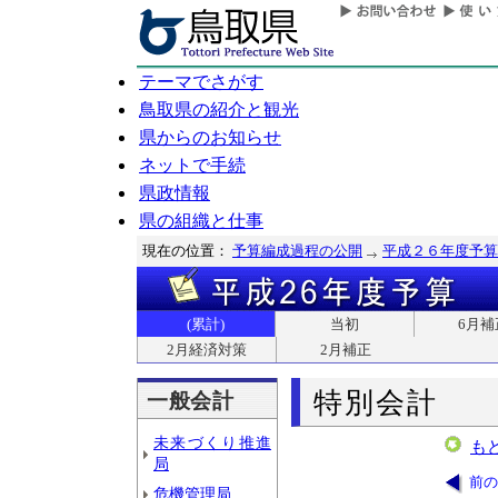
テーマでさがす
鳥取県の紹介と観光
県からのお知らせ
ネットで手続
県政情報
県の組織と仕事
現在の位置：
予算編成過程の公開
平成２６年度予算
(累計)
当初
6月補
2月経済対策
2月補正
特別会計
一般会計
未来づくり推進
も
局
前の
危機管理局