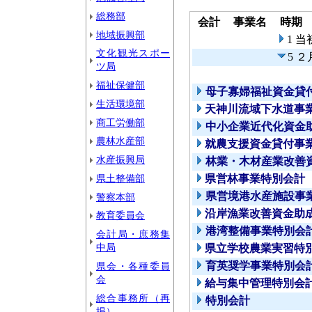
総務部
会計
事業名
時期
地域振興部
1 
文化観光スポー
5 
ツ局
福祉保健部
母子寡婦福祉資金貸
生活環境部
天神川流域下水道事
商工労働部
中小企業近代化資金
農林水産部
就農支援資金貸付事
水産振興局
林業・木材産業改善
県土整備部
県営林事業特別会計
県営境港水産施設事
警察本部
沿岸漁業改善資金助
教育委員会
港湾整備事業特別会
会計局・庶務集
中局
県立学校農業実習特
育英奨学事業特別会
県会・各種委員
会
給与集中管理特別会
総合事務所（再
特別会計
掲）