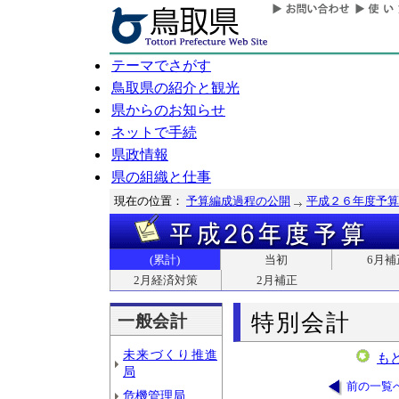
テーマでさがす
鳥取県の紹介と観光
県からのお知らせ
ネットで手続
県政情報
県の組織と仕事
現在の位置：
予算編成過程の公開
平成２６年度予算
(累計)
当初
6月補
2月経済対策
2月補正
特別会計
一般会計
未来づくり推進
も
局
前の一覧
危機管理局