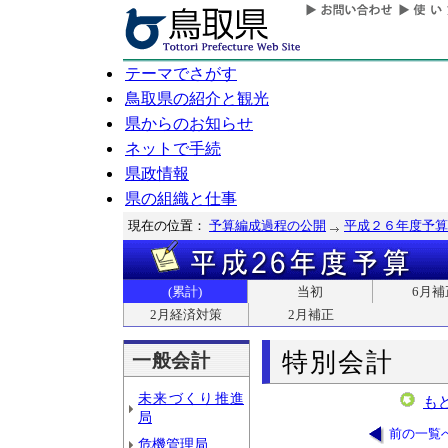
テーマでさがす
鳥取県の紹介と観光
県からのお知らせ
ネットで手続
県政情報
県の組織と仕事
現在の位置：
予算編成過程の公開
平成２６年度予算
(累計)
当初
6月補
2月経済対策
2月補正
特別会計
一般会計
未来づくり推進
も
局
前の一覧
危機管理局