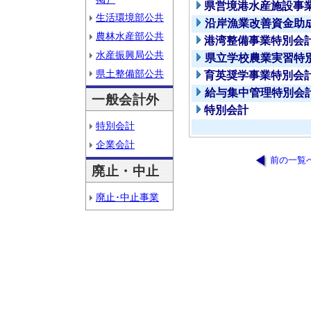
県営境港水産施設事
生活環境部公共
沿岸漁業改善資金助
農林水産部公共
港湾整備事業特別会
水産振興局公共
県立学校農業実習特
県土整備部公共
育英奨学事業特別会
給与集中管理特別会
一般会計外
特別会計
特別会計
企業会計
前の一覧
廃止・中止
廃止･中止事業