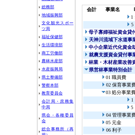
総務部
会計
事業名
地域振興部
1
文化観光スポー
5
ツ局
母子寡婦福祉資金貸
福祉保健部
天神川流域下水道事
生活環境部
中小企業近代化資金
商工労働部
就農支援資金貸付事
農林水産部
林業・木材産業改善
水産振興局
県営林事業特別会計
県土整備部
01 職員費
02 保育事業
警察本部
03 処分事業
教育委員会
1
会計局・庶務集
中局
5
04 管理事業
県会・各種委員
会
05 元金
総合事務所（再
06 利子
掲）