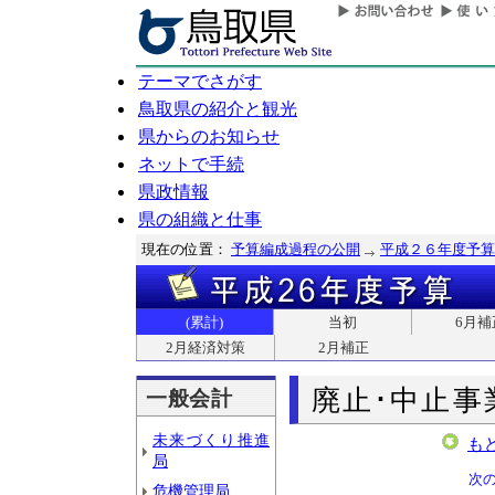
テーマでさがす
鳥取県の紹介と観光
県からのお知らせ
ネットで手続
県政情報
県の組織と仕事
現在の位置：
予算編成過程の公開
平成２６年度予算
(累計)
当初
6月補
2月経済対策
2月補正
廃止･中止事
一般会計
未来づくり推進
も
局
次
危機管理局