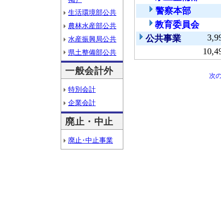
警察本部
生活環境部公共
教育委員会
農林水産部公共
3,9
公共事業
水産振興局公共
10,4
県土整備部公共
一般会計外
次
特別会計
企業会計
廃止・中止
廃止･中止事業