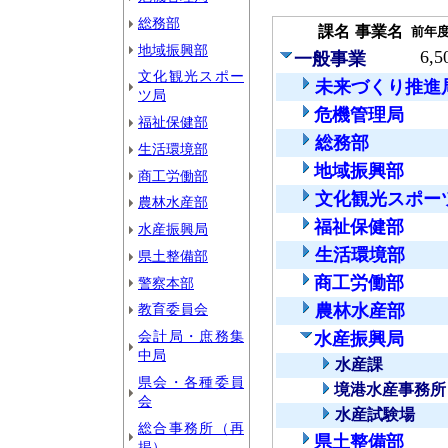
総務部
課名
事業名
前年
地域振興部
6,5
一般事業
文化観光スポー
未来づくり推進
ツ局
危機管理局
福祉保健部
総務部
生活環境部
地域振興部
商工労働部
文化観光スポー
農林水産部
福祉保健部
水産振興局
生活環境部
県土整備部
商工労働部
警察本部
教育委員会
農林水産部
会計局・庶務集
水産振興局
中局
水産課
県会・各種委員
境港水産事務所
会
水産試験場
総合事務所（再
県土整備部
掲）