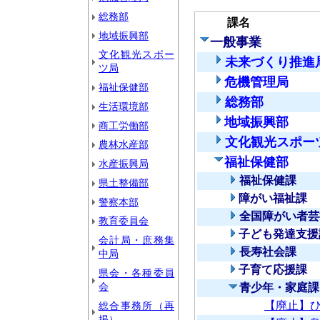
総務部
課名
地域振興部
一般事業
文化観光スポー
未来づくり推進
ツ局
危機管理局
福祉保健部
総務部
生活環境部
地域振興部
商工労働部
文化観光スポー
農林水産部
福祉保健部
水産振興局
福祉保健課
県土整備部
障がい福祉課
警察本部
全国障がい者芸
教育委員会
子ども発達支援
会計局・庶務集
長寿社会課
中局
子育て応援課
県会・各種委員
会
青少年・家庭課
【廃止】
総合事務所（再
掲）