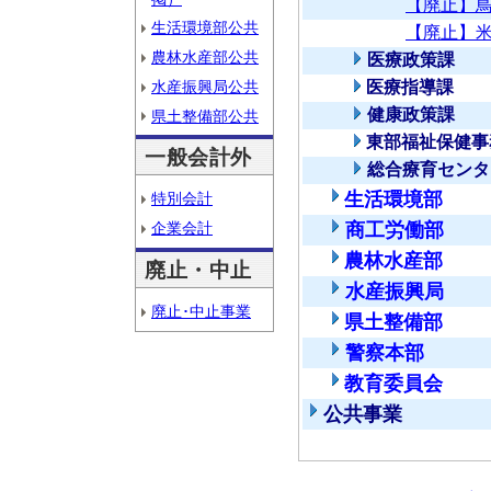
【廃止】
生活環境部公共
【廃止】
農林水産部公共
医療政策課
水産振興局公共
医療指導課
健康政策課
県土整備部公共
東部福祉保健事
一般会計外
総合療育センタ
生活環境部
特別会計
企業会計
商工労働部
農林水産部
廃止・中止
水産振興局
廃止･中止事業
県土整備部
警察本部
教育委員会
公共事業