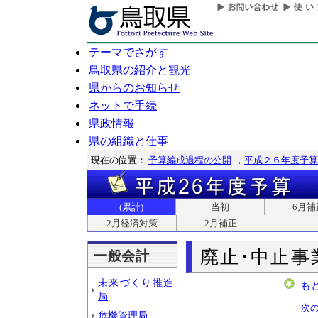
テーマでさがす
鳥取県の紹介と観光
県からのお知らせ
ネットで手続
県政情報
県の組織と仕事
現在の位置：
予算編成過程の公開
平成２６年度予算
(累計)
当初
6月補
2月経済対策
2月補正
廃止･中止事
一般会計
未来づくり推進
も
局
次
危機管理局