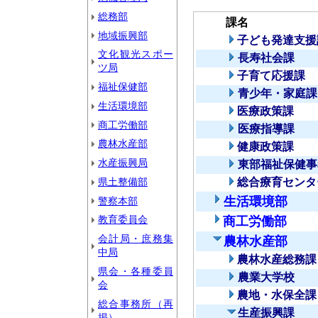
総務部
課名
地域振興部
子ども発達支援
文化観光スポー
長寿社会課
ツ局
子育て応援課
福祉保健部
青少年・家庭課
生活環境部
医療政策課
商工労働部
医療指導課
農林水産部
健康政策課
水産振興局
東部福祉保健事
県土整備部
総合療育センタ
生活環境部
警察本部
教育委員会
商工労働部
会計局・庶務集
農林水産部
中局
農林水産総務課
県会・各種委員
農業大学校
会
農地・水保全課
総合事務所（再
生産振興課
掲）