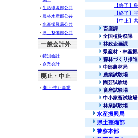
【終了】
生活環境部公共
【終了】
農林水産部公共
【中止】
水産振興局公共
畜産課
県土整備部公共
全国植樹祭課
一般会計外
林政企画課
県産材・林産振
特別会計
森林づくり推進
企業会計
中部農林局
農業試験場
廃止・中止
園芸試験場
廃止･中止事業
畜産試験場
中小家畜試験場
林業試験場
水産振興局
県土整備部
警察本部