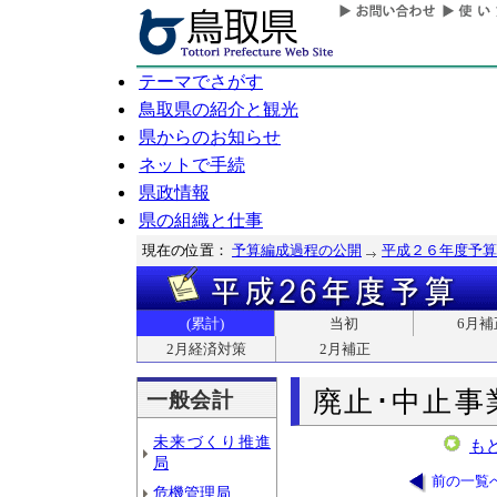
テーマでさがす
鳥取県の紹介と観光
県からのお知らせ
ネットで手続
県政情報
県の組織と仕事
現在の位置：
予算編成過程の公開
平成２６年度予算
(累計)
当初
6月補
2月経済対策
2月補正
廃止･中止事
一般会計
未来づくり推進
も
局
前の一覧
危機管理局