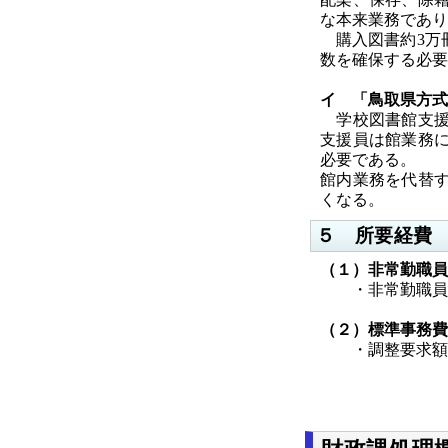
な本来業務であり
購入図書約3万冊
数を確保する必要
イ 「鳥取県方式
学校図書館支援
支援員は館業務
必要である。
館内業務を代替
くなる。
５ 所要経費
（１）非常勤職員
・非常勤職員報
（２）標準事務費
・調整要求額 