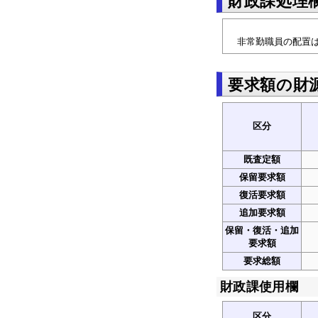
財政課処理
非常勤職員の配置は
要求額の財
区分
既査定額
保留要求額
復活要求額
追加要求額
保留・復活・追加
要求額
要求総額
財政課使用欄
区分