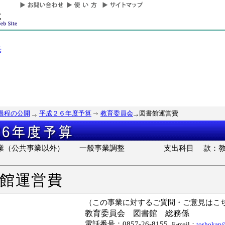
光
過程の公開
平成２６年度予算
教育委員会
図書館運営費
事業（公共事業以外）
一般事業調整
支出科目 款：教育費
館運営費
（この事業に対するご質問・ご意見はこ
教育委員会
図書館 総務係
電話番号：0857-26-8155
E-mail：
toshokan@p