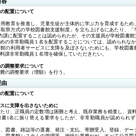
内容
の配置について
教育を推進し、児童生徒が主体的に学ぶ力を育成するため
鳥取県方式の学校図書館支援制度」を立ち上げるにあたり、「
協力課に配置することは認められたが、その支援員が学校図書
めの非常勤職員１名を配置することについては、認められなか
書館の利用者サービスに支障を及ぼさないためにも、学校図書
料課非常勤職員１名増を確保していただきたい。
の調整要求について
費の調整要求（増額）を行う。
理由
の配置について
スに支障を出さないために
たり、正職員の定数増は困難と考え、既存業務を精査し、資料
司書1名に振り替える要求をしたが、非常勤職員が認められず
、図書、雑誌等の選書、発注・支払、寄贈受入、登録、デー
籍、図書館システムの管理等、地味な業務だが、すべて公共図