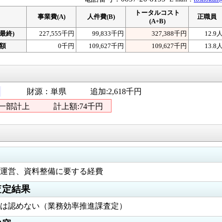
トータルコスト
事業費(A)
人件費(B)
正職員
(A+B)
最終)
227,555千円
99,833千円
327,388千円
12.9
算額
0千円
109,627千円
109,627千円
13.8
円
財源：単県
追加:
2,618
千円
一部計上 計上額:74千円
運営、資料整備に要する経費
査定結果
は認めない（業務効率推進課査定）