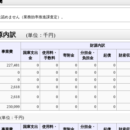
欄
認めません（業務効率推進課査定）。
源内訳
(単位：千円)
財源内訳
事業費
国庫支出
使用料・
分担金・
寄附金
起債
財産収
金
手数料
負担金
227,481
0
0
0
0
0
0
0
0
0
0
0
0
0
0
0
0
0
2,618
0
0
0
0
0
2,618
0
0
0
0
0
230,099
0
0
0
0
0
(単位：千円)
国庫支出
使用料・
分担金・
事業費
寄附金
起債
財産収