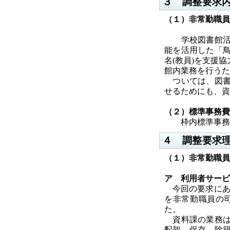
３ 調整要求
（１）非常勤職員
学校図書館活用
能を活用した「
名(教員)を支援
館内業務を行うた
ついては
、
図
せるためにも、資
（２）標準事務費
枠内標準事務
４ 調整要求
（１）非常勤職員
ア 利用者サービ
今回の要求にあ
を非常勤職員の
た。
資料課の業務は
配架、保存、除