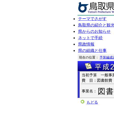
テーマでさがす
鳥取県の紹介と観
県からのお知らせ
ネットで手続
県政情報
県の組織と仕事
現在の位置：
予算編成
当初予算 一般
費 目：図書館費
図書
事業名：
もどる