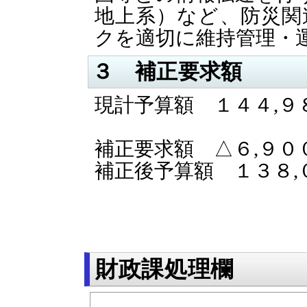
地上系）など、防災関
クを適切に維持管理・
３ 補正要求額
現計予算額 １４４,９
補正要求額 △６,９０
補正後予算額 １３８,
財政課処理欄