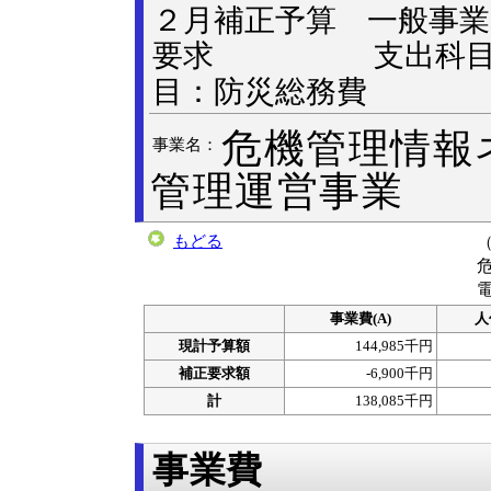
２月補正予算 一般
要求
支出科目 款
目：防災総務費
危機管理情報
事業名：
管理運営事業
もどる
電
事業費(A)
人
現計予算額
144,985千円
補正要求額
-6,900千円
計
138,085千円
事業費