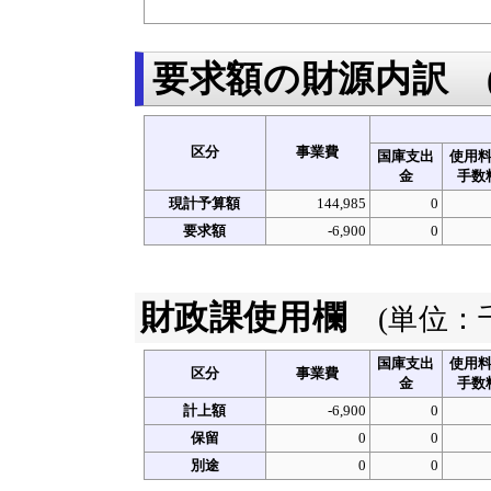
要求額の財源内訳
区分
事業費
国庫支出
使用
金
手数
現計予算額
144,985
0
要求額
-6,900
0
財政課使用欄
(単位：
国庫支出
使用
区分
事業費
金
手数
計上額
-6,900
0
保留
0
0
別途
0
0