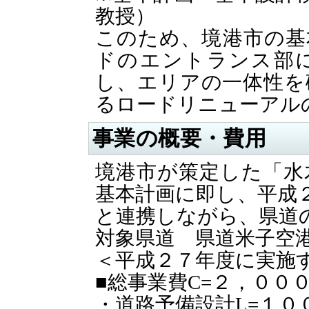
教授）
このため、
境港市の基
ドのエントランス部
し、エリアの一体性を
るロードリニューアル
事業の概要・費用
境港市が策定した「水
基本計画に即し、平成
と連携しながら、県道
対象県道 県道米子空
＜平成２７年度に実施
■総事業費C=２，００
・道路予備設計L=１０