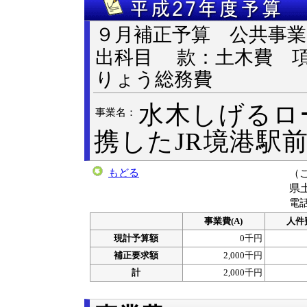
９月補正予算 公共
出科目 款：土木費 
りょう総務費
水木しげるロ
事業名：
携したJR境港駅
もどる
（
県
電話
事業費(A)
人件費
現計予算額
0千円
補正要求額
2,000千円
計
2,000千円