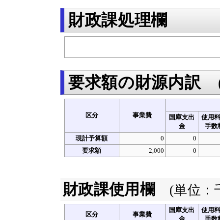
財政課処理欄
要求額の財源内訳
区分
事業費
国庫支出
使用
金
手数
現計予算額
0
0
要求額
2,000
0
財政課使用欄
(単位：
国庫支出
使用
区分
事業費
金
手数