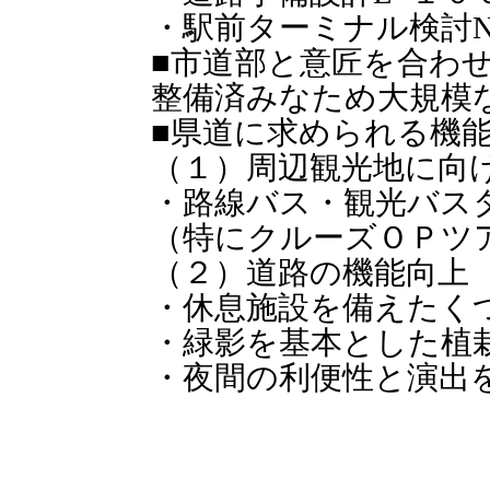
・駅前ターミナル検討N
■市道部と意匠を合わ
整備済みなため大規模
■県道に求められる機
（１）周辺観光地に向
・路線バス・観光バス
（特にクルーズＯＰツ
（２）道路の機能向上
・休息施設を備えたく
・緑影を基本とした植
・夜間の利便性と演出