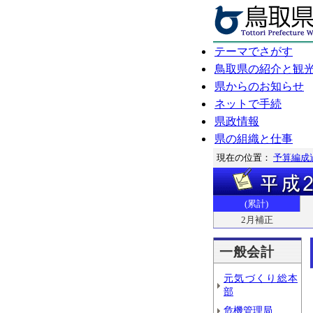
テーマでさがす
鳥取県の紹介と観
県からのお知らせ
ネットで手続
県政情報
県の組織と仕事
現在の位置：
予算編成
(累計)
2月補正
一般会計
元気づくり総本
部
危機管理局