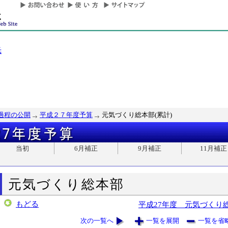
光
過程の公開
平成２７年度予算
元気づくり総本部(累計)
当初
6月補正
9月補正
11月補正
元気づくり総本部
もどる
平成27年度 元気づくり
次の一覧へ
一覧を展開
一覧を省