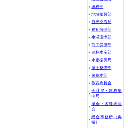
総務部
地域振興部
観光交流局
福祉保健部
生活環境部
商工労働部
農林水産部
水産振興局
県土整備部
警察本部
教育委員会
会計局・庶務集
中局
県会・各種委員
会
総合事務所（再
掲）