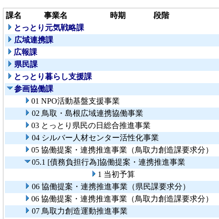
課名
事業名
時期
段階
とっとり元気戦略課
広域連携課
広報課
県民課
とっとり暮らし支援課
参画協働課
01 NPO活動基盤支援事業
02 鳥取・島根広域連携協働事業
03 とっとり県民の日総合推進事業
04 シルバー人材センター活性化事業
05 協働提案・連携推進事業（鳥取力創造課要求分）
05.1 [債務負担行為]協働提案・連携推進事業
1 当初予算
06 協働提案・連携推進事業（県民課要求分）
06 協働提案・連携推進事業（鳥取力創造課要求分）
07 鳥取力創造運動推進事業