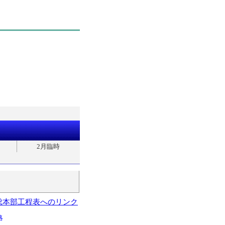
2月臨時
総本部工程表へのリンク
略