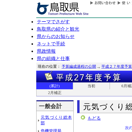
テーマでさがす
鳥取県の紹介と観光
県からのお知らせ
ネットで手続
県政情報
県の組織と仕事
現在の位置：
予算編成過程の公開
平成２７年度予算
(累計)
当初
6月補
2月補正
元気づくり
一般会計
元気づくり総本
もどる
部
次
危機管理局