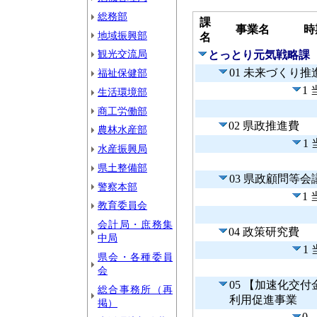
総務部
課
事業名
時
地域振興部
名
観光交流局
とっとり元気戦略課
01 未来づくり
福祉保健部
1
生活環境部
商工労働部
02 県政推進費
農林水産部
1
水産振興局
県土整備部
03 県政顧問等会
警察本部
1
教育委員会
会計局・庶務集
04 政策研究費
中局
1
県会・各種委員
会
05 【加速化交
総合事務所（再
利用促進事業
掲）
0