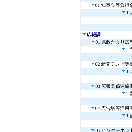
01 知事会等負担
1
広報課
01 県政だより広
1
02 新聞テレビ
1
03 広報関係連絡
1
04 広告塔等活用
1
05 インターネ