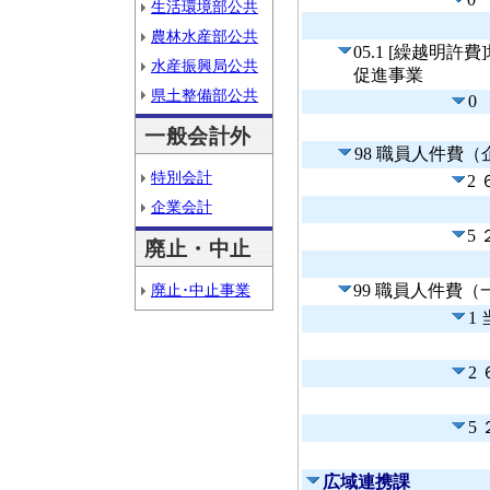
生活環境部公共
農林水産部公共
05.1 [繰越明
水産振興局公共
促進事業
県土整備部公共
0
一般会計外
98 職員人件費
特別会計
2
企業会計
5
廃止・中止
廃止･中止事業
99 職員人件費
1
2
5
広域連携課