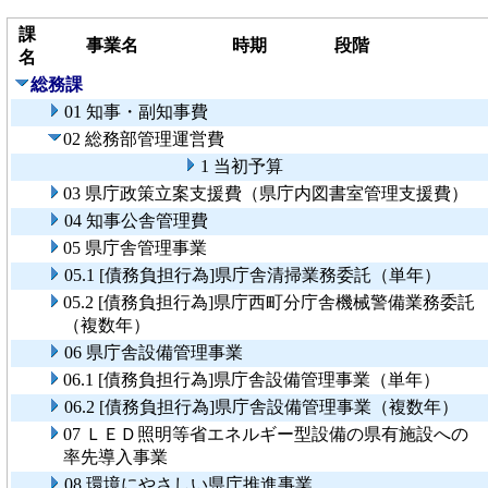
課
事業名
時期
段階
名
総務課
01 知事・副知事費
02 総務部管理運営費
1 当初予算
03 県庁政策立案支援費（県庁内図書室管理支援費）
04 知事公舎管理費
05 県庁舎管理事業
05.1 [債務負担行為]県庁舎清掃業務委託（単年）
05.2 [債務負担行為]県庁西町分庁舎機械警備業務委託
（複数年）
06 県庁舎設備管理事業
06.1 [債務負担行為]県庁舎設備管理事業（単年）
06.2 [債務負担行為]県庁舎設備管理事業（複数年）
07 ＬＥＤ照明等省エネルギー型設備の県有施設への
率先導入事業
08 環境にやさしい県庁推進事業