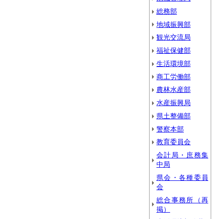
総務部
地域振興部
観光交流局
福祉保健部
生活環境部
商工労働部
農林水産部
水産振興局
県土整備部
警察本部
教育委員会
会計局・庶務集
中局
県会・各種委員
会
総合事務所（再
掲）