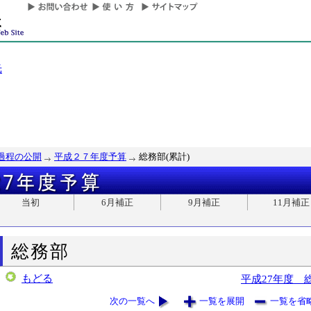
光
過程の公開
平成２７年度予算
総務部(累計)
当初
6月補正
9月補正
11月補正
総務部
もどる
平成27年度 
次の一覧へ
一覧を展開
一覧を省