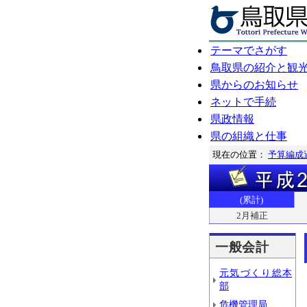
テーマでさがす
鳥取県の紹介と観
県からのお知らせ
ネットで手続
県政情報
県の組織と仕事
現在の位置：
予算編成
(累計)
2月補正
一般会計
元気づくり総本
部
危機管理局