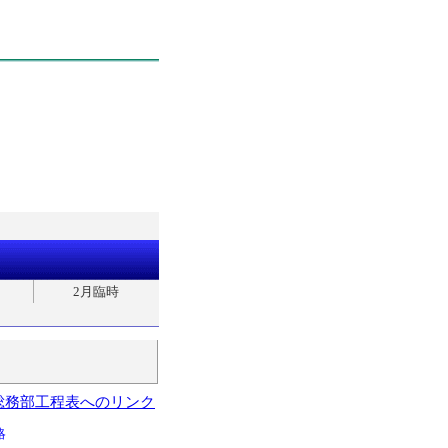
2月臨時
総務部工程表へのリンク
略