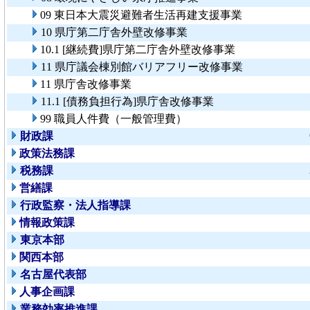
09 東日本大震災避難者生活再建支援事業
10 県庁第二庁舎外壁改修事業
10.1 [継続費]県庁第二庁舎外壁改修事業
11 県庁議会棟別館バリアフリー改修事業
11 県庁舎改修事業
11.1 [債務負担行為]県庁舎改修事業
99 職員人件費（一般管理費）
財政課
政策法務課
税務課
営繕課
行政監察・法人指導課
情報政策課
東京本部
関西本部
名古屋代表部
人事企画課
業務効率推進課