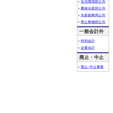
生活環境部公共
農林水産部公共
水産振興局公共
県土整備部公共
一般会計外
特別会計
企業会計
廃止・中止
廃止･中止事業