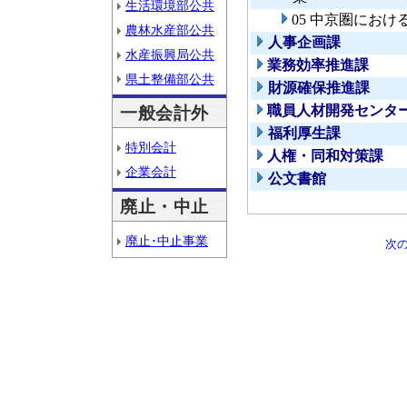
生活環境部公共
05 中京圏にお
農林水産部公共
人事企画課
水産振興局公共
業務効率推進課
県土整備部公共
財源確保推進課
職員人材開発センタ
一般会計外
福利厚生課
特別会計
人権・同和対策課
企業会計
公文書館
廃止・中止
廃止･中止事業
次