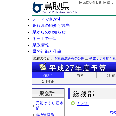
テーマでさがす
鳥取県の紹介と観光
県からのお知らせ
ネットで手続
県政情報
県の組織と仕事
現在の位置：
予算編成過程の公開
平成２７年度予算
(累計)
当初
6月補
2月補正
総務部
一般会計
元気づくり総本
もどる
部
次
危機管理局