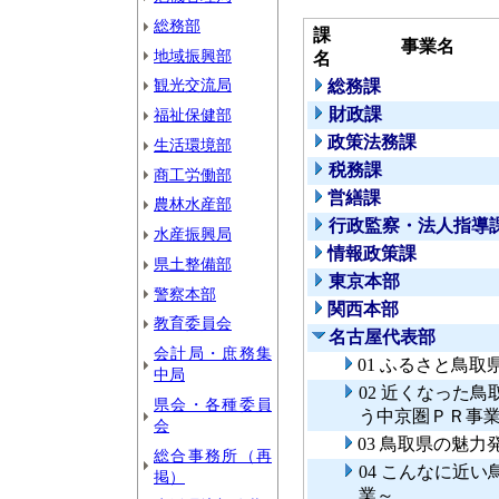
総務部
課
事業名
地域振興部
名
観光交流局
総務課
財政課
福祉保健部
政策法務課
生活環境部
税務課
商工労働部
営繕課
農林水産部
行政監察・法人指導
水産振興局
情報政策課
県土整備部
東京本部
警察本部
関西本部
教育委員会
名古屋代表部
会計局・庶務集
01 ふるさと鳥
中局
02 近くなった
県会・各種委員
う中京圏ＰＲ事
会
03 鳥取県の魅力
総合事務所（再
04 こんなに近
掲）
業～