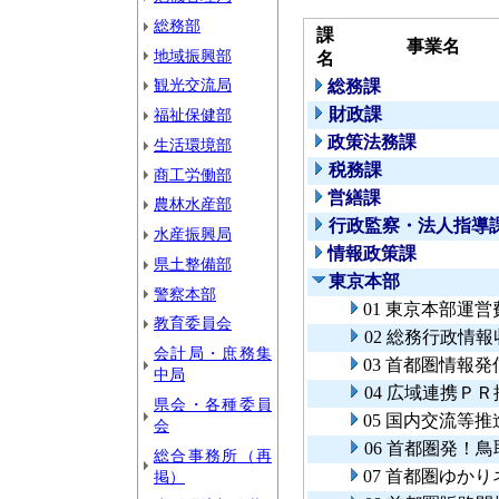
総務部
課
事業名
地域振興部
名
観光交流局
総務課
財政課
福祉保健部
政策法務課
生活環境部
税務課
商工労働部
営繕課
農林水産部
行政監察・法人指導
水産振興局
情報政策課
県土整備部
東京本部
警察本部
01 東京本部運営
教育委員会
02 総務行政情
会計局・庶務集
03 首都圏情報
中局
04 広域連携Ｐ
県会・各種委員
05 国内交流等
会
06 首都圏発！
総合事務所（再
07 首都圏ゆか
掲）