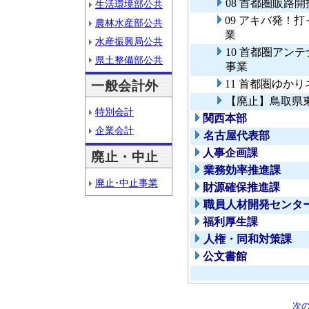
08 首都圏販路
生活環境部公共
09 アキバ発！
農林水産部公共
業
水産振興局公共
10 首都圏アン
県土整備部公共
事業
11 首都圏ゆか
一般会計外
【廃止】鳥取県
特別会計
関西本部
企業会計
名古屋代表部
人事企画課
廃止・中止
業務効率推進課
廃止･中止事業
財源確保推進課
職員人材開発センタ
福利厚生課
人権・同和対策課
公文書館
次