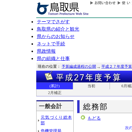
テーマでさがす
鳥取県の紹介と観光
県からのお知らせ
ネットで手続
県政情報
県の組織と仕事
現在の位置：
予算編成過程の公開
平成２７年度予算
(累計)
当初
6月補
2月補正
総務部
一般会計
元気づくり総本
もどる
部
次
危機管理局