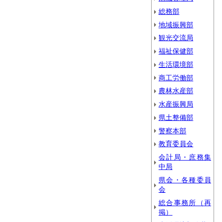
総務部
地域振興部
観光交流局
福祉保健部
生活環境部
商工労働部
農林水産部
水産振興局
県土整備部
警察本部
教育委員会
会計局・庶務集
中局
県会・各種委員
会
総合事務所（再
掲）