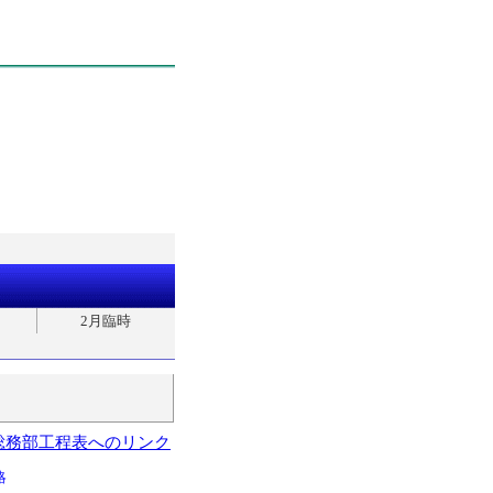
2月臨時
総務部工程表へのリンク
略