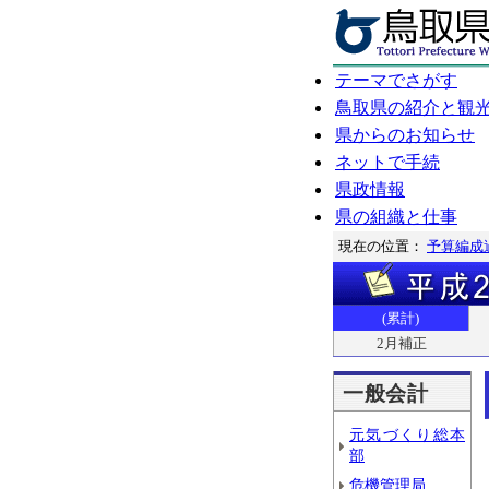
テーマでさがす
鳥取県の紹介と観
県からのお知らせ
ネットで手続
県政情報
県の組織と仕事
現在の位置：
予算編成
(累計)
2月補正
一般会計
元気づくり総本
部
危機管理局