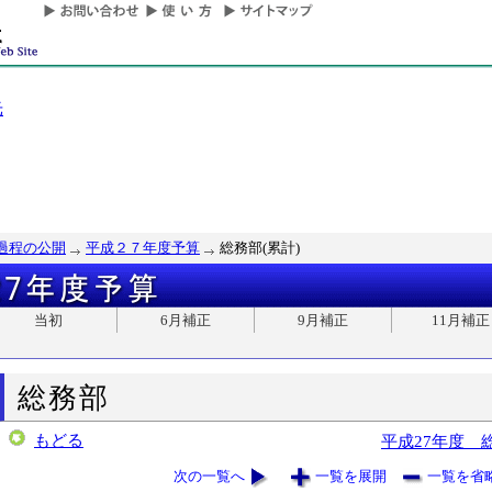
光
過程の公開
平成２７年度予算
総務部(累計)
当初
6月補正
9月補正
11月補正
総務部
もどる
平成27年度 
次の一覧へ
一覧を展開
一覧を省