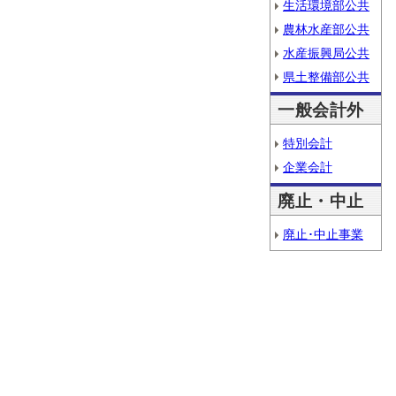
生活環境部公共
農林水産部公共
水産振興局公共
県土整備部公共
一般会計外
特別会計
企業会計
廃止・中止
廃止･中止事業