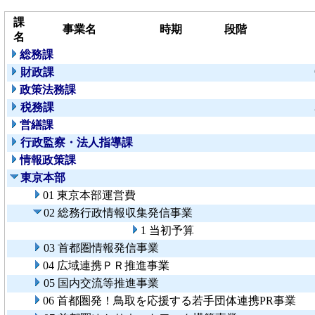
課
事業名
時期
段階
名
総務課
財政課
政策法務課
税務課
営繕課
行政監察・法人指導課
情報政策課
東京本部
01 東京本部運営費
02 総務行政情報収集発信事業
1 当初予算
03 首都圏情報発信事業
04 広域連携ＰＲ推進事業
05 国内交流等推進事業
06 首都圏発！鳥取を応援する若手団体連携PR事業