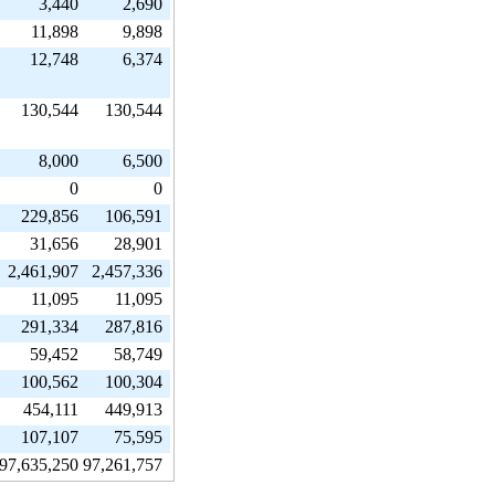
3,440
2,690
11,898
9,898
12,748
6,374
130,544
130,544
8,000
6,500
0
0
229,856
106,591
31,656
28,901
2,461,907
2,457,336
11,095
11,095
291,334
287,816
59,452
58,749
100,562
100,304
454,111
449,913
107,107
75,595
97,635,250
97,261,757